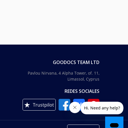
GOODOCS TEAM LTD
Pavlou Nirvana, 4 Alpha Tower, of. 11,
Limassol, Cyprus
REDES SOCIALES
Trustpilot