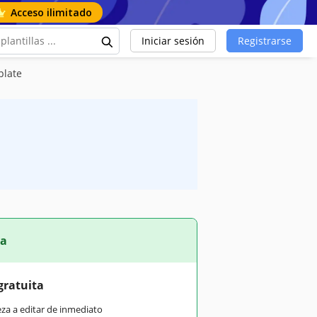
Acceso ilimitado
Iniciar sesión
Registrarse
plate
ta
gratuita
eza a editar de inmediato