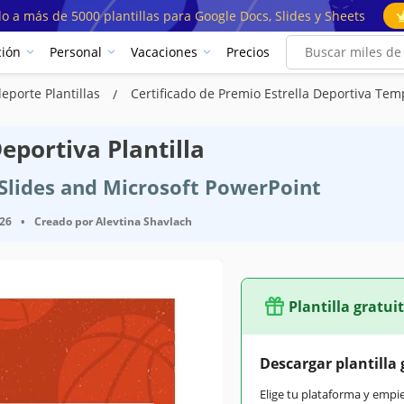
o a más de 5000 plantillas para Google Docs, Slides y Sheets
ión
Personal
Vacaciones
Precios
deporte Plantillas
Certificado de Premio Estrella Deportiva Tem
eportiva Plantilla
e Slides and Microsoft PowerPoint
026
•
Creado por
Alevtina Shavlach
Plantilla gratui
Descargar plantilla 
Elige tu plataforma y empi