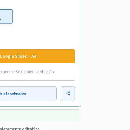
r
Google Slides – A4
 cuenta • Se requiere atribución
r a la colección
pletamente editables