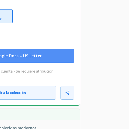
r
gle Docs – US Letter
 cuenta • Se requiere atribución
r a la colección
 coloridos modernos