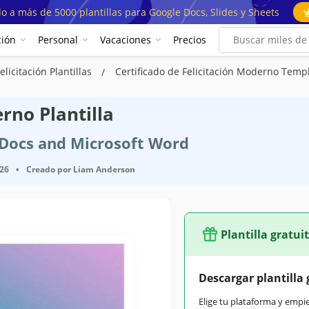
o a más de 5000 plantillas para Google Docs, Slides y Sheets
ión
Personal
Vacaciones
Precios
elicitación Plantillas
Certificado de Felicitación Moderno Temp
rno Plantilla
e Docs and Microsoft Word
026
•
Creado por
Liam Anderson
Plantilla gratui
Descargar plantilla 
Elige tu plataforma y empi