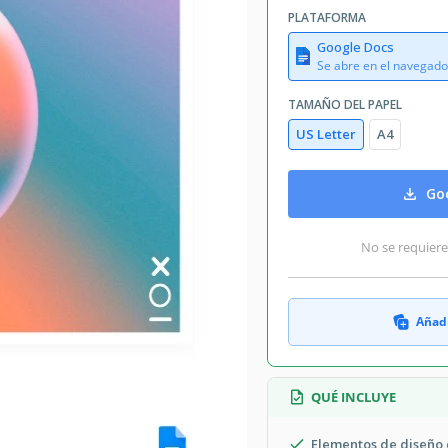
PLATAFORMA
Google Docs
Se abre en el navegado
TAMAÑO DEL PAPEL
US Letter
A4
Goo
No se requiere
Añadi
QUÉ INCLUYE
Elementos de diseño