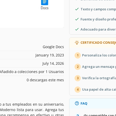
Texto y campos comp
Fuente y diseño prof
Adecuado para diver
CERTIFICADO CONSEJ
Google Docs
January 19, 2023
Personaliza los colo
1
July 14, 2026
Agrega un mensaje p
2
Añadido a colecciones por 1 Usuarios
Verifica la ortografí
3
0 descargas este mes
Usa papel de alta c
4
FAQ
 o a tus empleados en su aniversario,
n Moderno lista para usar. Agrega tus
 una recompensa en efectivo u otras
¿Es compatible con