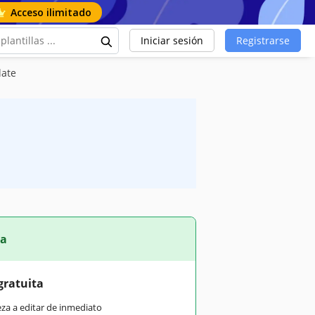
Acceso ilimitado
Iniciar sesión
Registrarse
late
ta
gratuita
eza a editar de inmediato