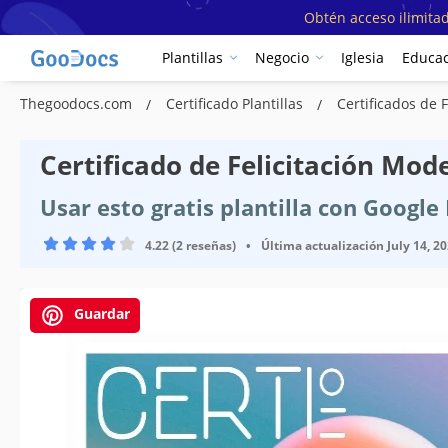
Obtén acceso ilimitad
Plantillas
Negocio
Iglesia
Educac
Thegoodocs.com
Certificado Plantillas
Certificados de F
Certificado de Felicitación Mode
Usar esto gratis plantilla con Googl
4.22 (2 reseñas)
•
Última actualización
July 14, 2
Guardar