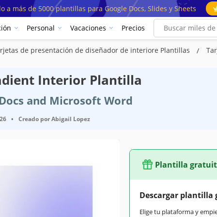
o a más de 5000 plantillas para Google Docs, Slides y Sheets
ión
Personal
Vacaciones
Precios
rjetas de presentación de diseñador de interiore Plantillas
Tar
ient Interior Plantilla
e Docs and Microsoft Word
026
•
Creado por
Abigail Lopez
Plantilla gratui
Descargar plantilla 
Elige tu plataforma y empi