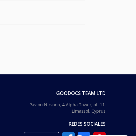
GOODOCS TEAM LTD
Pavlou Nirvana, 4 Alpha Tower, of. 11,
Limassol, Cyprus
REDES SOCIALES