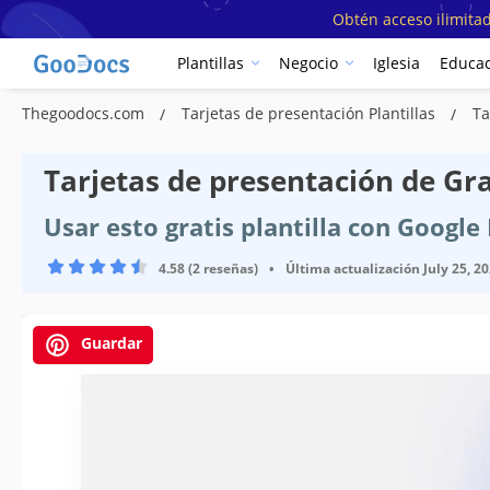
Obtén acceso ilimitad
Plantillas
Negocio
Iglesia
Educac
Thegoodocs.com
Tarjetas de presentación Plantillas
Ta
Tarjetas de presentación de Grad
Usar esto gratis plantilla con Googl
4.58 (2 reseñas)
•
Última actualización
July 25, 2
Guardar