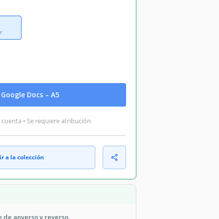
r
Google Docs – A5
 cuenta • Se requiere atribución
r a la colección
e de anverso y reverso