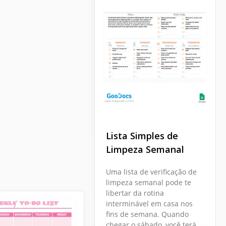
Brilhante
Não é tão difícil fazer a
limpeza se você tiver uma
lista com todas as coisas
que precisa fazer. Nosso
modelo é um exemplo
maravilhoso de tal lista.
Google Sheets
Lista Simples de
Limpeza Semanal
Uma lista de verificação de
limpeza semanal pode te
libertar da rotina
interminável em casa nos
fins de semana. Quando
chegar o sábado, você terá