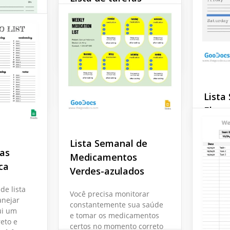
semanal colorida
Lista de Verificação
ta de
Semanal de Limpeza
Casa
Model
de Escritório Modelo
Google Sheets
ão
Taref
Impr
Google Docs
Lista
Google 
Elega
Organiz
Lista Semanal de
tarefa
fas
nosso m
Medicamentos
ca
Fácil d
Verdes-azulados
Estilos
persona
de lista
Você precisa monitorar
fácil.
ta de
anejar
constantemente sua saúde
ui um
anal
e tomar os medicamentos
Google 
eto e
certos no momento correto