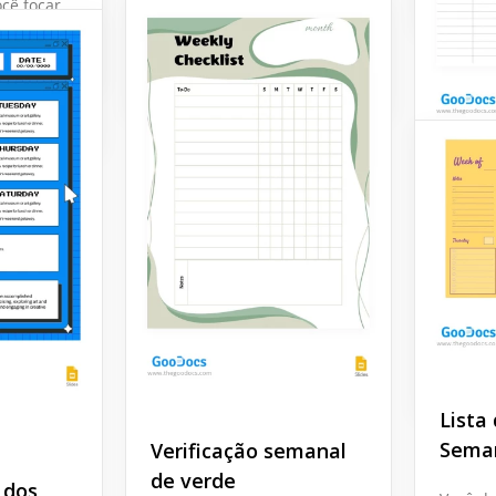
cê focar
e no dia apropriado?
ecisa
Google Slides
Lista
seman
Você te
que pre
semana
Google 
Lista
Sema
Verificação semanal
de verde
 dos