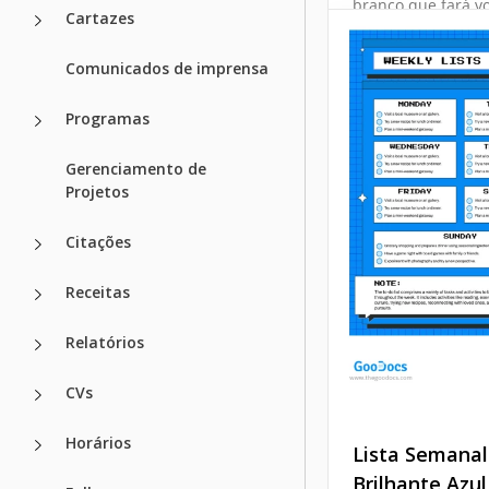
branco que fará vo
Cartazes
nas tarefas que pr
Google Docs
completar.
Comunicados de imprensa
Google Sheets
Programas
Gerenciamento de
Projetos
Citações
Receitas
Relatórios
CVs
Horários
Lista Semanal
Brilhante Azul