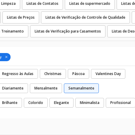
e Limpeza
Listas de Contatos
Listas de supermercado
Listas d
Listas de Preços
Listas de Verificação de Controle de Qualidade
de Treinamento
Listas de Verificação para Casamentos
Listas de Des
y
Regresso às Aulas
Christmas
Páscoa
Valentines Day
Diariamente
Mensalmente
Semanalmente
Brilhante
Colorido
Elegante
Minimalista
Profissional