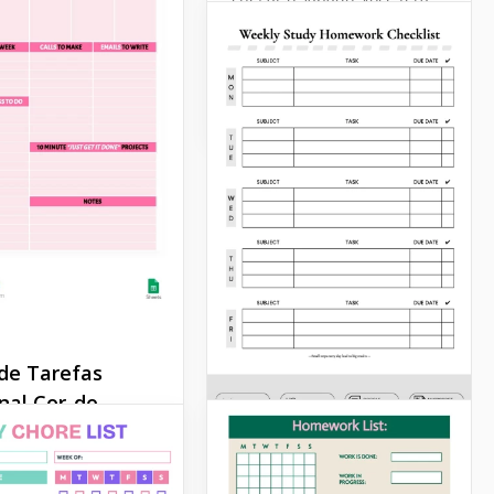
muito tempo para si
mesmo. Não soa incrível?
Google Sheets
 de Tarefas
al Cor-de-
ão encontrará um