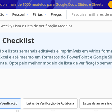
ado a mais de 5000 modelos para Google Docs, Slides e Sheets
ção
Pessoal
Férias
Preços
Weekly Lista e Lista de Verificação Modelos
 Checklist
o e listas semanais editáveis e imprimíveis em vários for
 Excel e até mesmo em formatos do PowerPoint e Google Sl
te. Opte pelo melhor modelo de lista de verificação seman
e Verificação
Listas de Verificação de Auditoria
Listas de aniversári