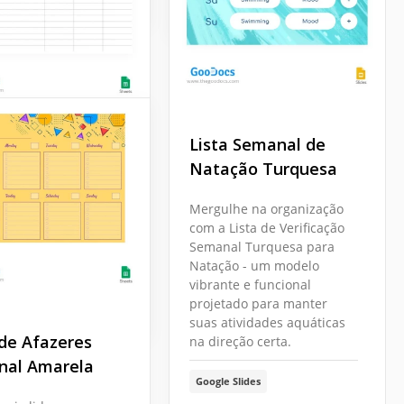
Lista Semanal de
 de tarefas
Natação Turquesa
al cinza
Mergulhe na organização
m alguma tarefa
com a Lista de Verificação
cisa realizar toda
Semanal Turquesa para
?
Natação - um modelo
vibrante e funcional
Sheets
projetado para manter
suas atividades aquáticas
 de Afazeres
na direção certa.
nal Amarela
Google Slides