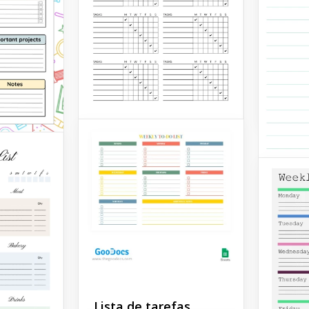
modelo 
mais ro
Portant
você pa
modelo
Google 
Lista de tarefas