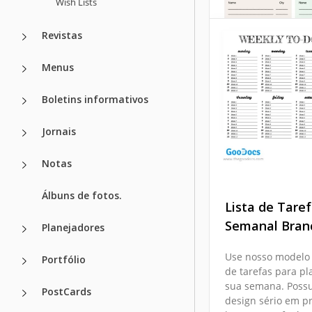
Wish Lists
Modelo de Lis
Revistas
Tarefas para 
Menus
para Impress
Boletins informativos
Google Slides
Jornais
Notas
Álbuns de fotos.
Lista de Tare
Semanal Bran
Planejadores
Use nosso modelo 
Portfólio
Modelo de Lis
de tarefas para pl
sua semana. Poss
Compras Sem
PostCards
design sério em pr