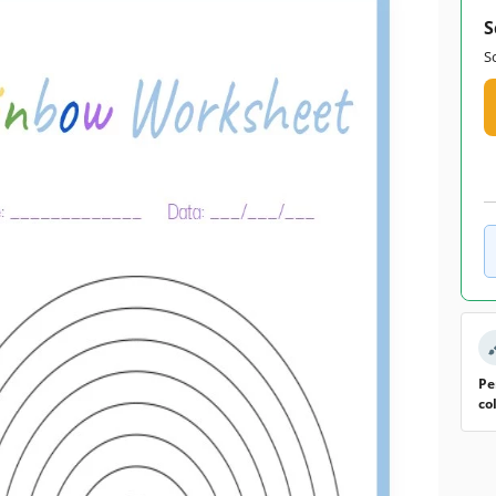
S
S
Pe
co