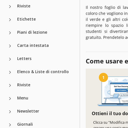
Riviste
Il nostro foglio di 
coloro che vogliono in
Etichette
il verde e gli altri c
riempire lo spazio l
studenti si divertir
Piani di lezione
gratuito. Prendetelo
Carta intestata
Letters
Come usare e
Elenco & Liste di controllo
1
Riviste
Menu
Newsletter
Ottieni il tuo 
Clicca su "Modifica 
Giornali
creare una copia mod