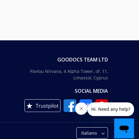
GOODOCS TEAM LTD
Pavlou Nirvana, 4 Alpha Tower, of. 11,
Limassol, Cyprus
SOCIAL MEDIA
Trustpilot
Italiano