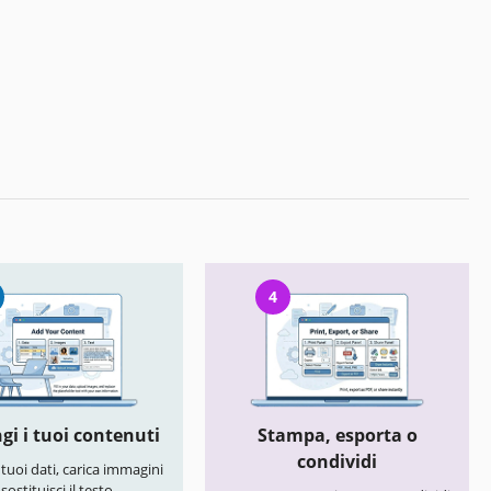
4
gi i tuoi contenuti
Stampa, esporta o
condividi
i tuoi dati, carica immagini
 sostituisci il testo