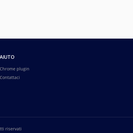
AIUTO
Chrome plugin
Contattaci
ti riservati