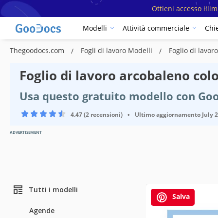
Ottieni accesso illi
Modelli
Attività commerciale
Chi
Thegoodocs.com
Fogli di lavoro Modelli
Foglio di lavo
Foglio di lavoro arcobaleno col
Usa questo gratuito modello con Goo
4.47 (2 recensioni)
•
Ultimo aggiornamento
July 
ADVERTISEMENT
Tutti i modelli
Salva
Agende