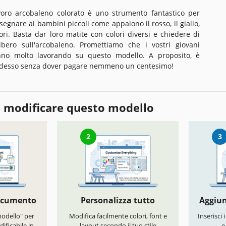
lavoro arcobaleno colorato è uno strumento fantastico per
segnare ai bambini piccoli come appaiono il rosso, il giallo,
olori. Basta dar loro matite con colori diversi e chiedere di
ibero sull'arcobaleno. Promettiamo che i vostri giovani
anno molto lavorando su questo modello. A proposito, è
 adesso senza dover pagare nemmeno un centesimo!
 modificare questo modello
2
3
documento
Personalizza tutto
Aggiun
modello" per
Modifica facilmente colori, font e
Inserisci 
ificabile in
layout secondo il tuo stile
e