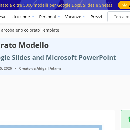
mitato a oltre 5000 modelli per Google Docs, Slides e Sheets
esa
Istruzione
Personal
Vacanze
Prezzi
ro arcobaleno colorato Template
orato Modello
gle Slides and Microsoft PowerPoint
25, 2026
•
Creato da
Abigail Adams