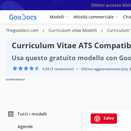
Ottieni accesso illi
Modelli
Attività commerciale
Chi
Thegoodocs.com
Curriculum vitae Modelli
Curriculum 
Curriculum Vitae ATS Compatib
Usa questo gratuito modello con Go
4.25 (1 recensioni)
•
Ultimo aggiornamento
July 
ADVERTISEMENT
Tutti i modelli
Salva
Agende