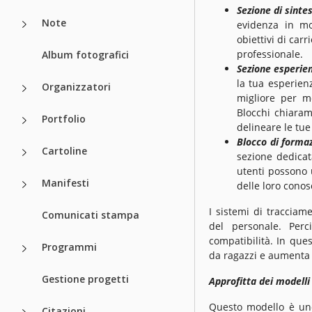
Sezione di sintes
Note
evidenza in mo
obiettivi di car
professionale.
Album fotografici
Sezione esperien
la tua esperienz
Organizzatori
migliore per mo
Blocchi chiaram
Portfolio
delineare le tue 
Blocco di forma
Cartoline
sezione dedicat
utenti possono 
Manifesti
delle loro conosc
I sistemi di tracciam
Comunicati stampa
del personale. Perc
compatibilità. In que
Programmi
da ragazzi e aumenta l
Gestione progetti
Approfitta dei modelli
Questo modello è un
Citazioni