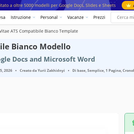
mitato a oltre 5000 modelli per Google Docs, Slides e Sheets
esa
Istruzione
Personal
Vacanze
Prezzi
Vitae ATS Compatibile Bianco Template
ile Bianco Modello
ogle Docs and Microsoft Word
25, 2026
•
Creato da
Yurii Zakhidnyi
•
Di base, Semplice, 1 Pagina, Crono