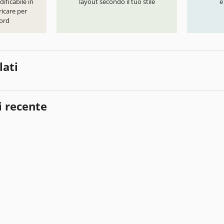
ificabile in
layout secondo il tuo stile
e
icare per
ord
lati
i recente