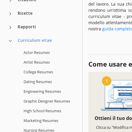
del lavoro. La sua ch
rendono un'ottima sce
Ricette
curriculum vitae - p
modello attentamente 
Rapporti
nostra
guida complet
Curriculum vitae
Actor Resumes
Artist Resumes
Come usare e
College Resumes
1
Dating Resumes
Engineering Resumes
Graphic Designer Resumes
High School Resumes
Ottieni il tuo 
Marketing Resumes
Clicca su "Modifica 
Nursing Resumes