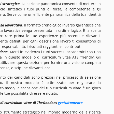
i strategica.
La sezione panoramica consente di mettere in
do sintetico i tuoi punti di forza, le competenze e gli
riera. Serve come un'efficiente panoramica della tua identità
za lavorativa.
Il formato cronologico inverso garantisce che
a lavorativa venga presentata in ordine logico. È la scelta
strare prima le tue esperienze più recenti e rilevanti.
ente definiti per ogni descrizione lavoro ti consentono di
responsabilità, i risultati raggiunti e i contributi.
zione.
Metti in evidenza i tuoi successi accademici con una
a in questo modello di curriculum vitae ATS friendly. Gli
utilizzare questa sezione per fornire una visione completa
enze, discipline rilevanti, ecc.
ento dei candidati sono preziosi nel processo di selezione
iò, il nostro modello è ottimizzato per migliorare la
sto modo, la scansione del tuo curriculum vitae è un gioco
e tue possibilità di essere notato.
 di curriculum vitae di TheGoodocs
gratuitamente
o strumento strategico nel mondo moderno della ricerca