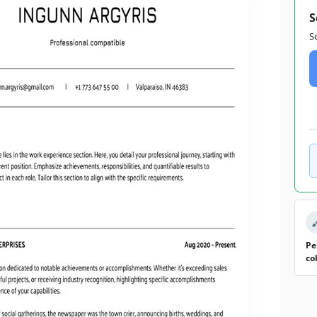
S
S
Pe
co