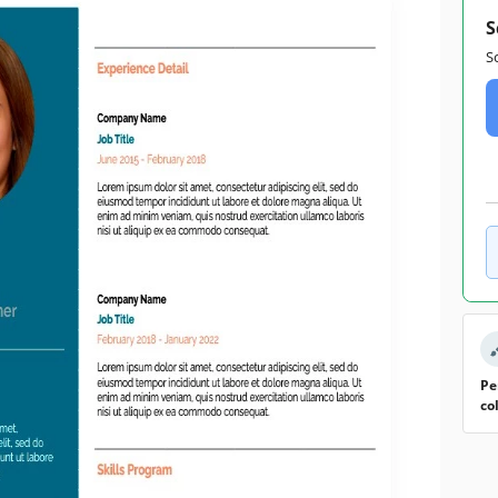
S
S
Pe
co