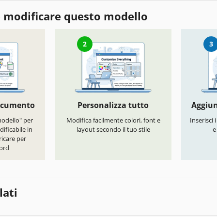
 modificare questo modello
2
3
documento
Personalizza tutto
Aggiun
modello" per
Modifica facilmente colori, font e
Inserisci 
ificabile in
layout secondo il tuo stile
e
icare per
ord
lati