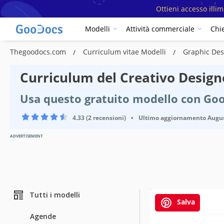
Ottieni accesso illi
Modelli
Attività commerciale
Chi
Thegoodocs.com
Curriculum vitae Modelli
Graphic De
Curriculum del Creativo Design
Usa questo gratuito modello con Go
4.33 (2 recensioni)
•
Ultimo aggiornamento
Augus
ADVERTISEMENT
Tutti i modelli
Salva
Agende