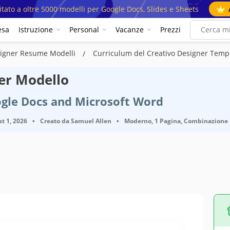
mitato a oltre 5000 modelli per Google Docs, Slides e Sheets
esa
Istruzione
Personal
Vacanze
Prezzi
signer Resume Modelli
Curriculum del Creativo Designer Temp
er Modello
ogle Docs and Microsoft Word
t 1, 2026
•
Creato da
Samuel Allen
•
Moderno, 1 Pagina, Combinazione