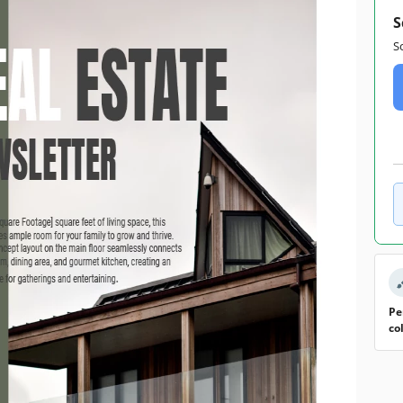
S
S
Pe
co