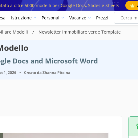
mitato a oltre 5000 modelli per Google Docs, Slides e Sheets
esa
Istruzione
Personal
Vacanze
Prezzi
iliare Modelli
Newsletter immobiliare verde Template
Modello
ogle Docs and Microsoft Word
t 1, 2026
•
Creato da
Zhanna Pitsina