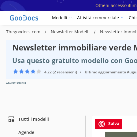
Ottieni accesso illi
Modelli
Attività commerciale
Chi
Thegoodocs.com
Newsletter Modelli
Newsletter Immob
Newsletter immobiliare verde 
Usa questo gratuito modello con Go
4.22 (2 recensioni)
•
Ultimo aggiornamento
Augus
ADVERTISEMENT
Tutti i modelli
Salva
Agende