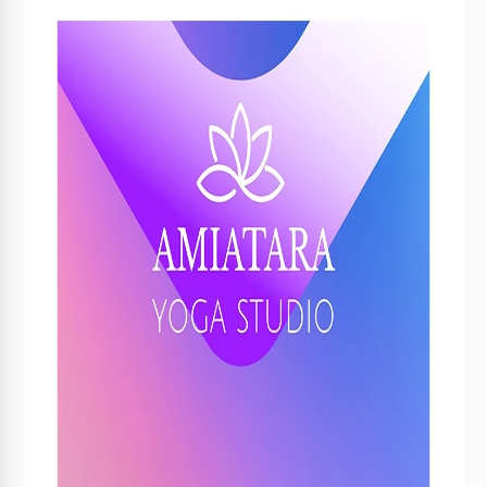
Specifiche del modello
Formato
Google Slides
Creato
December 22, 2022
Ultimo aggiornamento
August 1, 2026
Community
Aggiunto alle raccolte da 6 Utenti
Statistiche di utilizzo
0 download questo mese
Informazioni su questo modello
Il design della carta da visita della palestra di yoga viola a
sfumatura e vibrante catturerà l'attenzione di qualsiasi
cliente. Puoi aggiungere i tuoi dettagli di contatto, link ai
social media, orari di apertura del centro e altre
informazioni al layout già pronto. Dopo aver finito la
personalizzazione in Google Slides, puoi stampare il numero
di copie richiesto