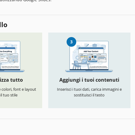
llo
3
izza tutto
Aggiungi i tuoi contenuti
colori, font e layout
Inserisci i tuoi dati, carica immagini e
l tuo stile
sostituisci il testo