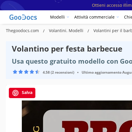
Ottieni accesso illi
Modelli
Attività commerciale
Chi
Thegoodocs.com
Volantini. Modelli
Volantini per il ba
Volantino per festa barbecue
Usa questo gratuito modello con Goo
4.58 (2 recensioni)
•
Ultimo aggiornamento
Augus
Salva