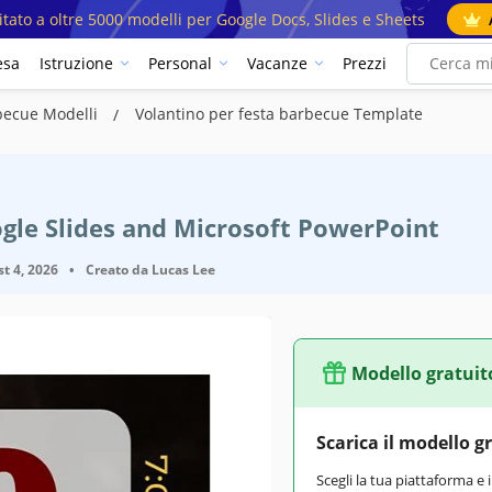
mitato a oltre 5000 modelli per Google Docs, Slides e Sheets
esa
Istruzione
Personal
Vacanze
Prezzi
rbecue Modelli
Volantino per festa barbecue Template
gle Slides and Microsoft PowerPoint
t 4, 2026
•
Creato da
Lucas Lee
Modello gratuit
Scarica il modello g
Scegli la tua piattaforma e 