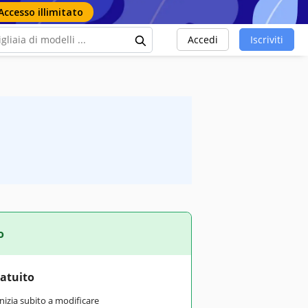
Accesso illimitato
Accedi
Iscriviti
o
ratuito
inizia subito a modificare