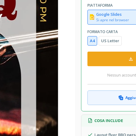
PIATTAFORMA
Google Slides
Si apre nel browser
FORMATO CARTA
A4
US Letter
Nessun account r
Aggiun
COSA INCLUDE
Layout flyer BBQ pers