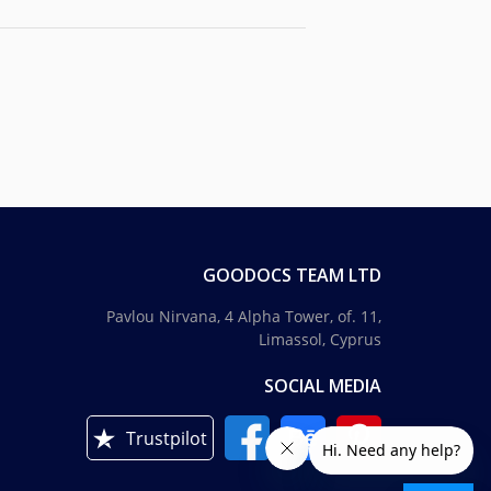
GOODOCS TEAM LTD
Pavlou Nirvana, 4 Alpha Tower, of. 11,
Limassol, Cyprus
SOCIAL MEDIA
Trustpilot