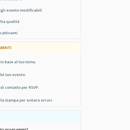
gli evento modificabili
lta qualità
ccattivanti
IMENTI
 in base al tuo tema.
del tuo evento.
 di contatto per RSVP.
a stampa per evitare errori.
ltri programmi?