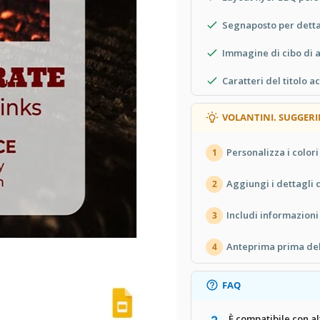
Segnaposto per detta
Immagine di cibo di a
Caratteri del titolo a
VOLANTINI. SUGGER
Personalizza i colori
1
Aggiungi i dettagli 
2
Includi informazioni
3
Anteprima prima dell
4
FAQ
È compatibile con a