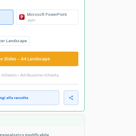
Microsoft PowerPoint
.pptx
ter Landscape
e Slides – A4 Landscape
ichiesto • Attribuzione richiesta
gi alla raccolta
 genealogico modificabile