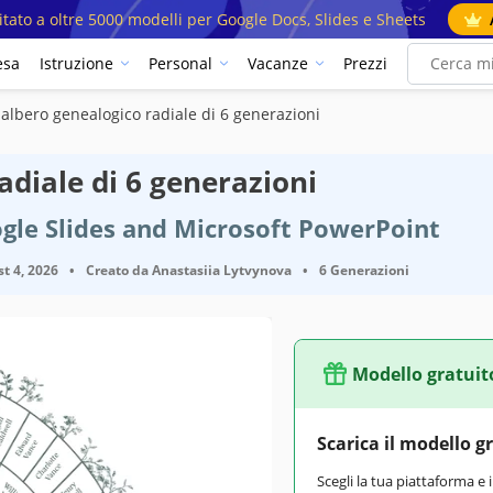
mitato a oltre 5000 modelli per Google Docs, Slides e Sheets
esa
Istruzione
Personal
Vacanze
Prezzi
 albero genealogico radiale di 6 generazioni
adiale di 6 generazioni
gle Slides and Microsoft PowerPoint
t 4, 2026
•
Creato da
Anastasiia Lytvynova
•
6 Generazioni
Modello gratuit
Scarica il modello g
Scegli la tua piattaforma e 