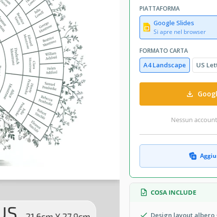
PIATTAFORMA
Google Slides
Si apre nel browser
FORMATO CARTA
A4 Landscape
US Let
Googl
Nessun account r
Aggiun
COSA INCLUDE
Design layout albero