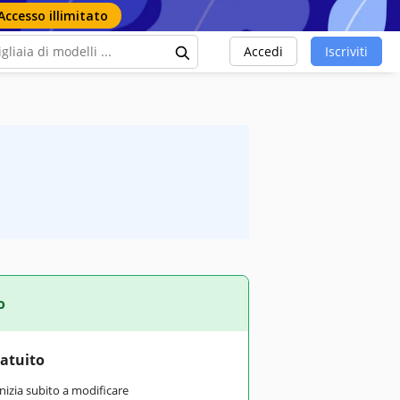
Accesso illimitato
Accedi
Iscriviti
o
ratuito
inizia subito a modificare