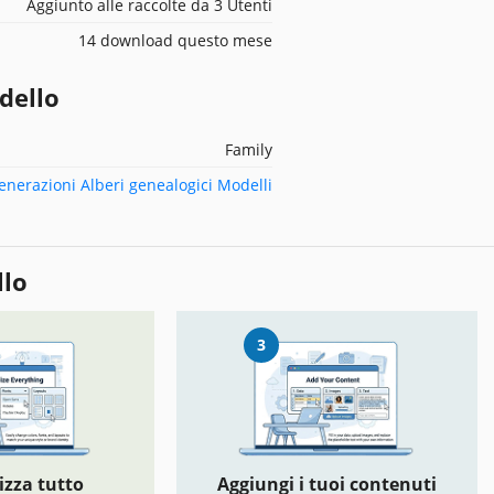
Aggiunto alle raccolte da 3 Utenti
14 download questo mese
dello
Family
enerazioni Alberi genealogici Modelli
llo
3
izza tutto
Aggiungi i tuoi contenuti