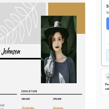
S
S
Pe
co