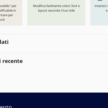
modello" per
Modifica facilmente colori, font e
Inserisci 
ificabile in
layout secondo il tuo stile
e
icare per
ord
lati
i recente
AIUTO