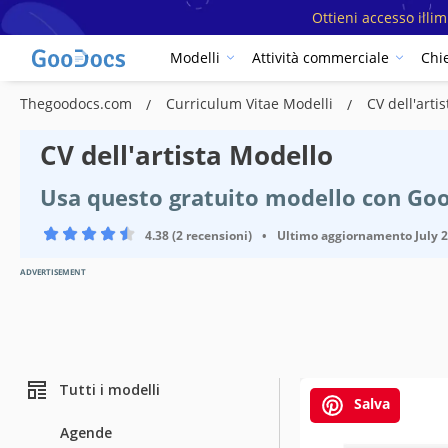
Ottieni accesso illi
Modelli
Attività commerciale
Chi
Thegoodocs.com
Curriculum Vitae Modelli
CV dell'art
CV dell'artista Modello
Usa questo gratuito modello con Go
4.38 (2 recensioni)
•
Ultimo aggiornamento
July 
ADVERTISEMENT
Tutti i modelli
Salva
Agende