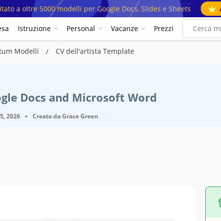
mitato a oltre 5000 modelli per Google Docs, Slides e Sheets
esa
Istruzione
Personal
Vacanze
Prezzi
istum Modelli
CV dell'artista Template
ogle Docs and Microsoft Word
25, 2026
•
Creato da
Grace Green