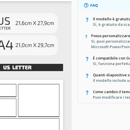
FAQ
Il modello è gratuit
Sì, è gratuito da sca
Posso personalizzare
Sì, puoi personalizza
Microsoft PowerPoin
È compatibile con G
Sì, funziona perfet
Quanti diapositive 
Il modello include u
Come cambio il tema
Puoi modificare i tem