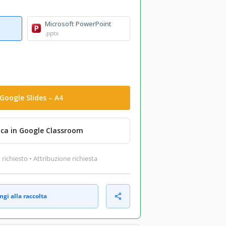
Microsoft PowerPoint
.pptx
Google Slides – A4
ica in Google Classroom
ichiesto • Attribuzione richiesta
gi alla raccolta