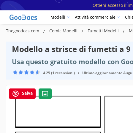
Ottieni accesso illi
Modelli
Attività commerciale
Chi
Thegoodocs.com
Comic Modelli
Fumetti Modelli
Mo
Modello a strisce di fumetti a 9
Usa questo gratuito modello con Goo
4.25 (1 recensioni)
•
Ultimo aggiornamento
Augus
Salva