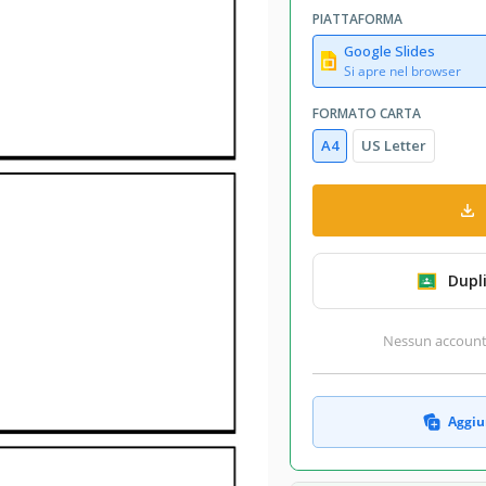
PIATTAFORMA
Google Slides
Si apre nel browser
FORMATO CARTA
A4
US Letter
Dupl
Nessun account r
Aggiun