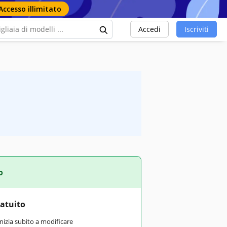
Accesso illimitato
Accedi
Iscriviti
o
ratuito
inizia subito a modificare