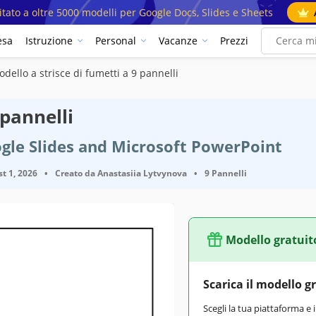
mitato a oltre 5000 modelli per Google Docs, Slides e Sheets
esa
Istruzione
Personal
Vacanze
Prezzi
dello a strisce di fumetti a 9 pannelli
 pannelli
gle Slides and Microsoft PowerPoint
t 1, 2026
•
Creato da
Anastasiia Lytvynova
•
9 Pannelli
Modello gratuit
Scarica il modello g
Scegli la tua piattaforma e 