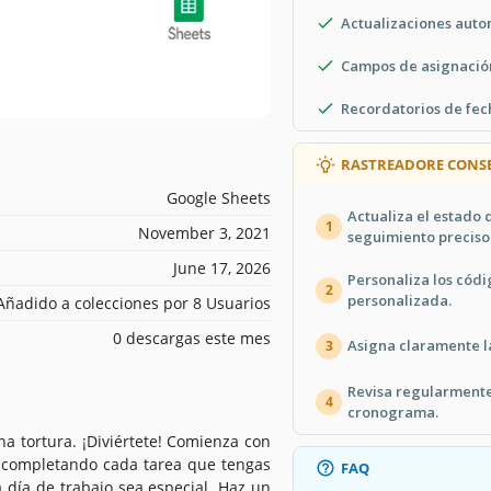
Actualizaciones auto
Campos de asignación
Recordatorios de fech
RASTREADORE CONSE
Google Sheets
Actualiza el estado
1
November 3, 2021
seguimiento preciso
June 17, 2026
Personaliza los códi
2
personalizada.
Añadido a colecciones por 8 Usuarios
0 descargas este mes
Asigna claramente la
3
Revisa regularmente
4
cronograma.
a tortura. ¡Diviértete! Comienza con
ta completando cada tarea que tengas
FAQ
 día de trabajo sea especial. Haz un