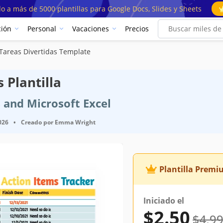
o a más de 5000 plantillas para Google Docs, Slides y Sheets
ión
Personal
Vacaciones
Precios
Tareas Divertidas Template
 Plantilla
s and Microsoft Excel
026
•
Creado por
Emma Wright
Plantilla Prem
Iniciado el
$2.50
$4.9