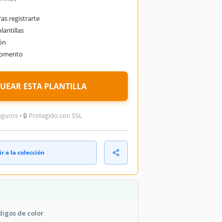
as registrarte
lantillas
ón
momento
UEAR ESTA PLANTILLA
guros • 🔒 Protegido con SSL
r a la colección
digos de color