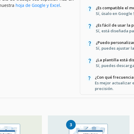
 nuestra
hoja de Google y Excel
.
¿Es compatible el 
Sí, úsalo en Google 
¿Es fácil de usar la p
Sí, está diseñada par
¿Puedo personalizar
Sí, puedes ajustar l
¿La plantilla está d
Sí, puedes descargar
¿Con qué frecuencia
Es mejor actualizar
precisión.
3