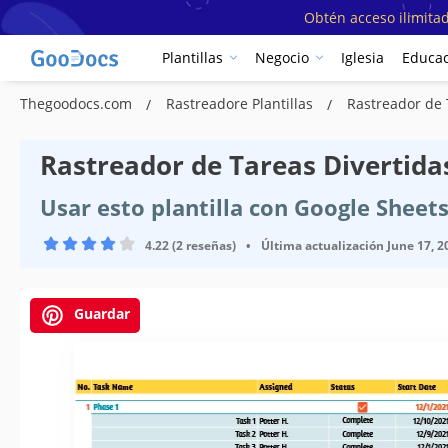
Obtén acceso ilimitad
Plantillas
Negocio
Iglesia
Educac
Thegoodocs.com
Rastreadore Plantillas
Rastreador de 
Rastreador de Tareas Divertidas
Usar esto plantilla con Google Sheet
4.22 (2 reseñas)
•
Última actualización
June 17, 2
Guardar