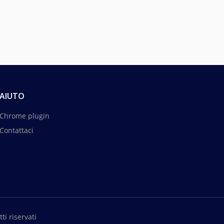
AIUTO
Chrome plugin
Contattaci
ti riservati