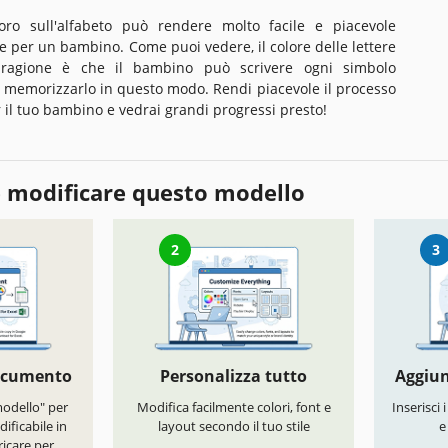
oro sull'alfabeto può rendere molto facile e piacevole
e per un bambino. Come puoi vedere, il colore delle lettere
 ragione è che il bambino può scrivere ogni simbolo
 e memorizzarlo in questo modo. Rendi piacevole il processo
il tuo bambino e vedrai grandi progressi presto!
 modificare questo modello
2
3
documento
Personalizza tutto
Aggiun
modello" per
Modifica facilmente colori, font e
Inserisci 
ificabile in
layout secondo il tuo stile
e
icare per