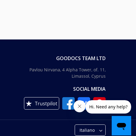
GOODOCS TEAM LTD
Pavlou Nirvana, 4 Alpha Tower, of. 11,
Limassol, Cyprus
SOCIAL MEDIA
Trustpilot
Italiano