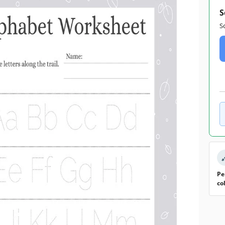
S
S
Pe
co