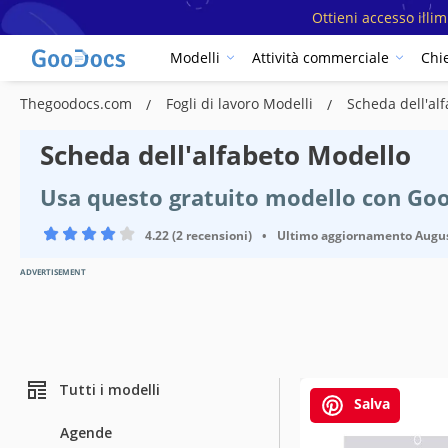
Ottieni accesso illi
Modelli
Attività commerciale
Chi
Thegoodocs.com
Fogli di lavoro Modelli
Scheda dell'al
Scheda dell'alfabeto Modello
Usa questo gratuito modello con Go
4.22 (2 recensioni)
•
Ultimo aggiornamento
Augus
ADVERTISEMENT
Tutti i modelli
Salva
Agende