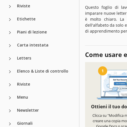
Riviste
Questo foglio di lav
imparare nuove letter
Etichette
è molto chiaro. La
dell'alfabeto da solo
di apprendimento per 
Piani di lezione
Carta intestata
Come usare e
Letters
1
Elenco & Liste di controllo
Riviste
Menu
Ottieni il tuo 
Newsletter
Clicca su "Modifica 
creare una copia mod
Giornali
Google Docs o scar