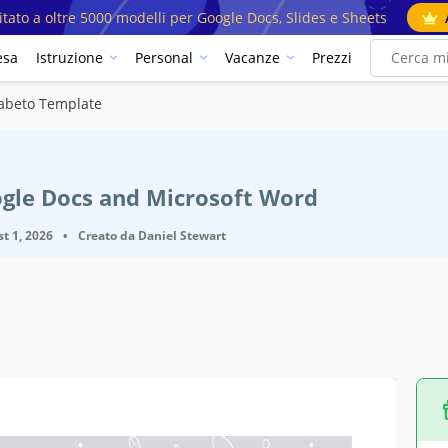
mitato a oltre 5000 modelli per Google Docs, Slides e Sheets
esa
Istruzione
Personal
Vacanze
Prezzi
fabeto Template
ogle Docs and Microsoft Word
t 1, 2026
•
Creato da
Daniel Stewart