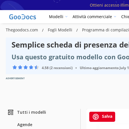
Ottieni accesso illi
Modelli
Attività commerciale
Chi
Thegoodocs.com
Fogli Modelli
Programma di compilazio
Semplice scheda di presenza de
Usa questo gratuito modello con Goo
4.58 (2 recensioni)
•
Ultimo aggiornamento
July 
ADVERTISEMENT
Tutti i modelli
Salva
Agende