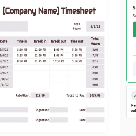
S
S
Pe
co