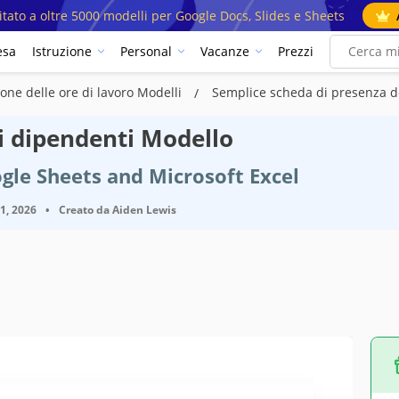
mitato a oltre 5000 modelli per Google Docs, Slides e Sheets
esa
Istruzione
Personal
Vacanze
Prezzi
ne delle ore di lavoro Modelli
Semplice scheda di presenza d
i dipendenti Modello
gle Sheets and Microsoft Excel
11, 2026
•
Creato da
Aiden Lewis