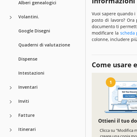
Informazioni
Alberi genealogici
Vuoi sapere quando i t
Volantini.
posto di lavoro? Ora
documento ti permetter
Google Disegni
modificare la
scheda 
colonne, includere più
Quaderni di valutazione
Dispense
Come usare e
Intestazioni
1
Inventari
Inviti
Fatture
Ottieni il tuo 
Itinerari
Clicca su "Modifica 
creare una copia mod