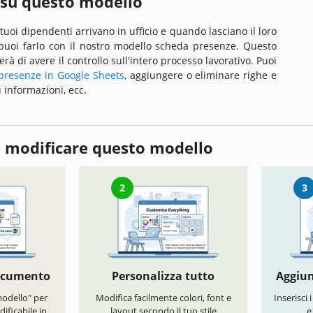
 su questo modello
uoi dipendenti arrivano in ufficio e quando lasciano il loro
 puoi farlo con il nostro modello scheda presenze. Questo
à di avere il controllo sull'intero processo lavorativo. Puoi
presenze in Google Sheets
, aggiungere o eliminare righe e
 informazioni, ecc.
 modificare questo modello
2
3
documento
Personalizza tutto
Aggiun
modello" per
Modifica facilmente colori, font e
Inserisci 
ificabile in
layout secondo il tuo stile
e