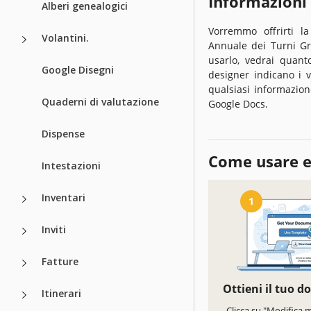
Informazioni
Alberi genealogici
Vorremmo offrirti la
Volantini.
Annuale dei Turni Gr
usarlo, vedrai quanto
Google Disegni
designer indicano i v
qualsiasi informazion
Quaderni di valutazione
Google Docs.
Dispense
Come usare e
Intestazioni
Inventari
1
Inviti
Fatture
Ottieni il tuo 
Itinerari
Clicca su "Modifica 