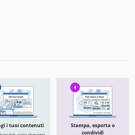
4
gi i tuoi contenuti
Stampa, esporta o
condividi
i tuoi dati, carica immagini