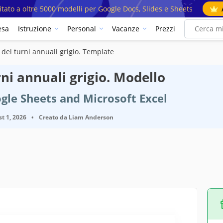
mitato a oltre 5000 modelli per Google Docs, Slides e Sheets
esa
Istruzione
Personal
Vacanze
Prezzi
dei turni annuali grigio. Template
ni annuali grigio. Modello
gle Sheets and Microsoft Excel
t 1, 2026
•
Creato da
Liam Anderson