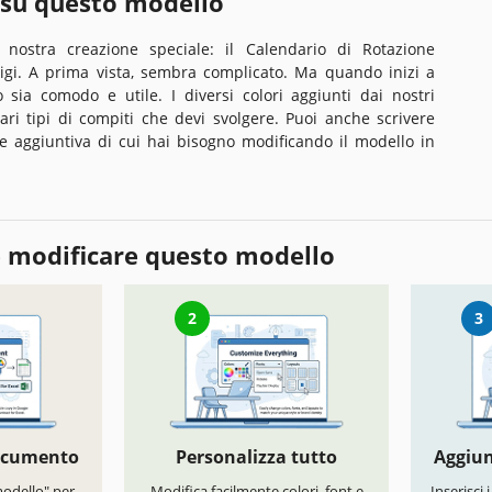
 su questo modello
 nostra creazione speciale: il Calendario di Rotazione
igi. A prima vista, sembra complicato. Ma quando inizi a
 sia comodo e utile. I diversi colori aggiunti dai nostri
ari tipi di compiti che devi svolgere. Puoi anche scrivere
e aggiuntiva di cui hai bisogno modificando il modello in
 modificare questo modello
2
3
documento
Personalizza tutto
Aggiun
modello" per
Modifica facilmente colori, font e
Inserisci 