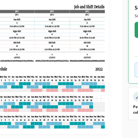
S
S
Pe
co