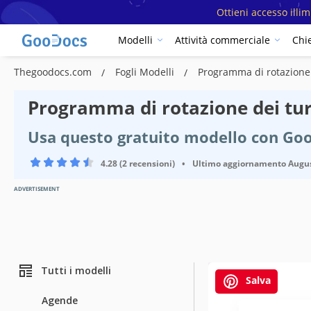
Ottieni accesso illi
Modelli
Attività commerciale
Chi
Thegoodocs.com
Fogli Modelli
Programma di rotazione 
Programma di rotazione dei tur
Usa questo gratuito modello con Goo
4.28 (2 recensioni)
•
Ultimo aggiornamento
Augus
ADVERTISEMENT
Tutti i modelli
Salva
Agende