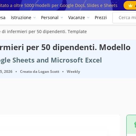
mitato a oltre 5000 modelli per Google Docs, Slides e Sheets
esa
Istruzione
Personal
Vacanze
Prezzi
di infermieri per 50 dipendenti. Template
mieri per 50 dipendenti. Modello
gle Sheets and Microsoft Excel
25, 2026
•
Creato da
Logan Scott
•
Weekly