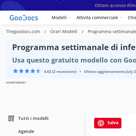
Ottieni accesso illi
Modelli
Attività commerciale
Chi
Thegoodocs.com
Orari Modelli
Programma settimanale 
Programma settimanale di infer
Usa questo gratuito modello con Goo
4.62 (2 recensioni)
•
Ultimo aggiornamento
July 
ADVERTISEMENT
Tutti i modelli
Salva
Agende