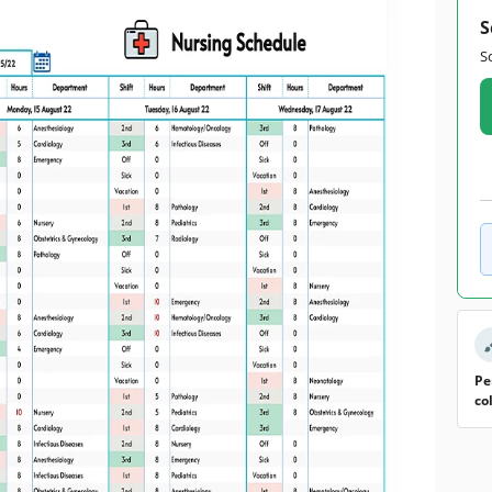
S
S
Pe
co