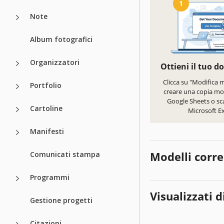
1
Note
Album fotografici
Organizzatori
Ottieni il tuo 
Clicca su "Modifica 
Portfolio
creare una copia mod
Google Sheets o sca
Cartoline
Microsoft Ex
Manifesti
Modelli corre
Comunicati stampa
Programmi
Visualizzati d
Gestione progetti
Citazioni