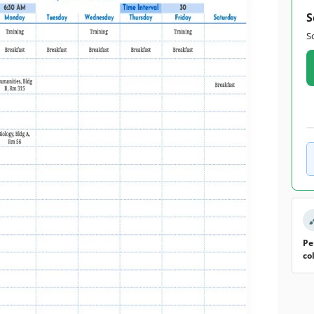
S
S
Pe
co