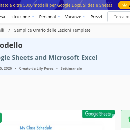
mitato a oltre 5000 modelli per Google Docs, Slides e Sheets
esa
Istruzione
Personal
Vacanze
Prezzi
lli
Semplice Orario delle Lezioni Template
odello
gle Sheets and Microsoft Excel
25, 2026
•
Creato da
Lily Perez
•
Settimanale