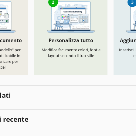
2
3
documento
Personalizza tutto
Aggiun
modello" per
Modifica facilmente colori, font e
Inserisci 
ificabile in
layout secondo il tuo stile
e
ricare per
cel
lati
i recente