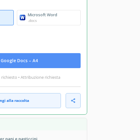
Microsoft Word
.docs
Google Docs – A4
ichiesto • Attribuzione richiesta
gi alla raccolta
er pani e pasticcini