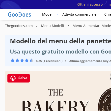
Ottieni accesso illi
Modelli
Attività commerciale
Chi
Thegoodocs.com
Menu Modelli
Menu Alimentari Mode
Modello del menu della panette
Usa questo gratuito modello con Go
4.25 (1 recensioni)
•
Ultimo aggiornamento
July 
Salva