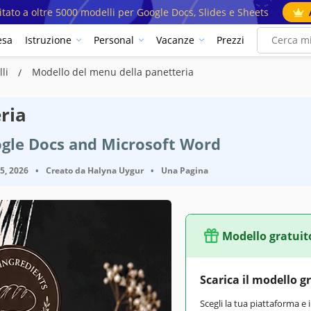
mitato a oltre 5000 modelli per Google Docs, Slides e Sheets
esa
Istruzione
Personal
Vacanze
Prezzi
lli
Modello del menu della panetteria
ria
ogle Docs and Microsoft Word
25, 2026
•
Creato da
Halyna Uygur
•
Una Pagina
Modello gratuit
Scarica il modello g
Scegli la tua piattaforma e 