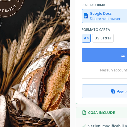
PIATTAFORMA
Google Docs
Si apre nel browser
FORMATO CARTA
A4
US Letter
Nessun account r
Aggiun
COSA INCLUDE
Sezioni modificabili p