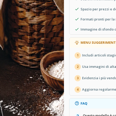
Spazio per prezzi e d
Formati pronti per la
Immagine di sfondo da
MENU SUGGERIMENT
Includi articoli stag
1
Usa immagini di alta 
2
Evidenzia i più vend
3
Aggiorna regolarmen
4
FAQ
Questo modello è c