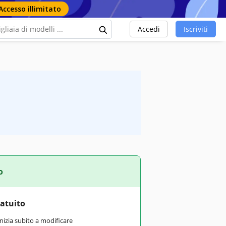
Accesso illimitato
Accedi
Iscriviti
o
ratuito
inizia subito a modificare