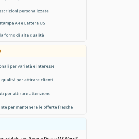
escrizioni personalizzate
 stampa A4 e Lettera US
 forno di alta qualità
I
ionali per varietà e interesse
qualità per attirare clienti
uti per attirare attenzione
te per mantenere le offerte fresche
ompatibile con Google Docs e MS Word?