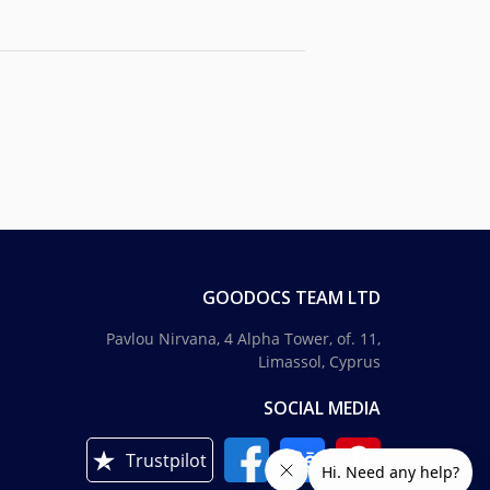
GOODOCS TEAM LTD
Pavlou Nirvana, 4 Alpha Tower, of. 11,
Limassol, Cyprus
SOCIAL MEDIA
Trustpilot