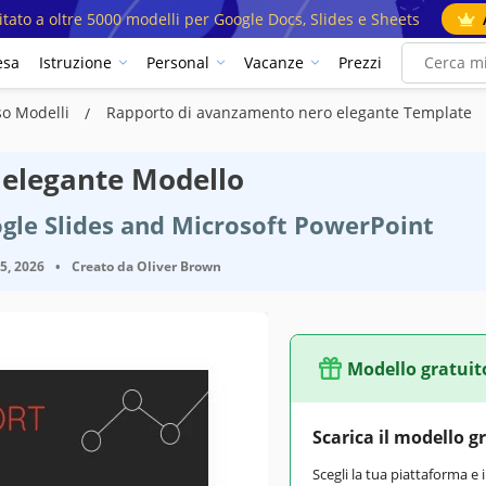
mitato a oltre 5000 modelli per Google Docs, Slides e Sheets
esa
Istruzione
Personal
Vacanze
Prezzi
so Modelli
Rapporto di avanzamento nero elegante Template
elegante Modello
gle Slides and Microsoft PowerPoint
25, 2026
•
Creato da
Oliver Brown
Modello gratuit
Scarica il modello g
Scegli la tua piattaforma e 