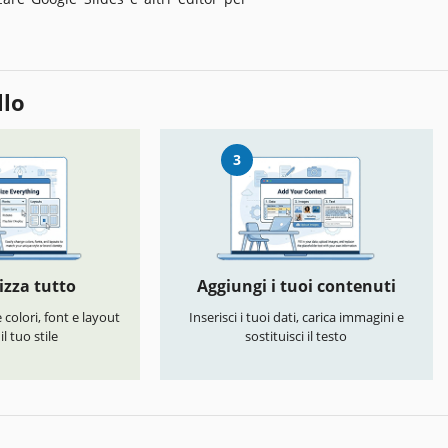
llo
3
izza tutto
Aggiungi i tuoi contenuti
colori, font e layout
Inserisci i tuoi dati, carica immagini e
l tuo stile
sostituisci il testo