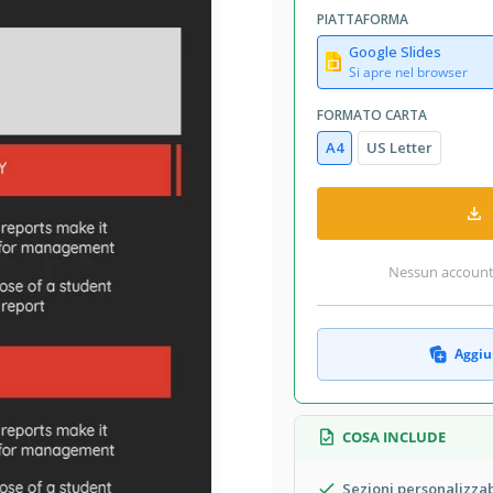
PIATTAFORMA
Google Slides
Si apre nel browser
FORMATO CARTA
A4
US Letter
Nessun account r
Aggiun
COSA INCLUDE
Sezioni personalizzab