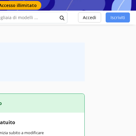
Accesso illimitato
Accedi
Iscriviti
o
ratuito
inizia subito a modificare