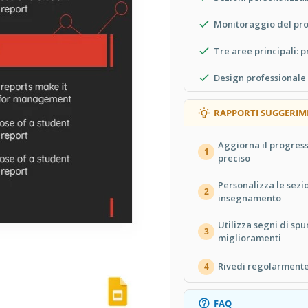
Monitoraggio del pro
Tre aree principali: 
Design professionale 
RAPPORTI SUGGERIM
Aggiorna il progres
1
preciso
Personalizza le sezio
2
insegnamento
Utilizza segni di sp
3
miglioramenti
Rivedi regolarmente
4
FAQ