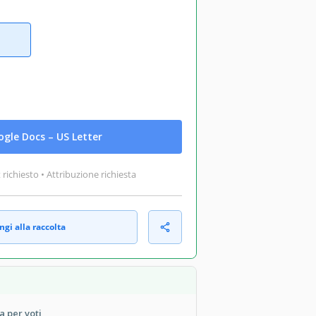
gle Docs – US Letter
ichiesto • Attribuzione richiesta
gi alla raccolta
a per voti