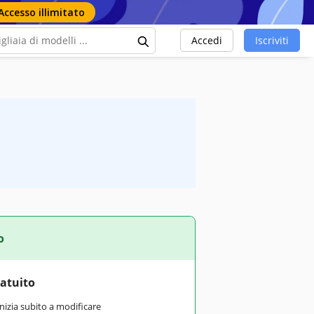
Accesso illimitato
Accedi
Iscriviti
o
ratuito
inizia subito a modificare