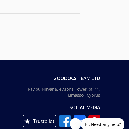
GOODOCS TEAM LTD
Pavlou Nirvana, 4 Alpha Tower, of. 11,
Limassol, Cyprus
SOCIAL MEDIA
Trustpilot