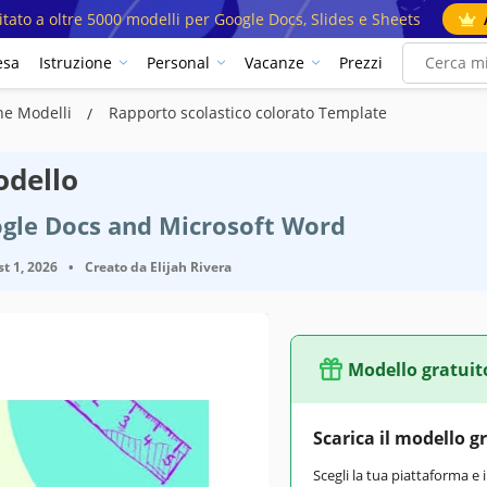
mitato a oltre 5000 modelli per Google Docs, Slides e Sheets
esa
Istruzione
Personal
Vacanze
Prezzi
ne Modelli
Rapporto scolastico colorato Template
odello
ogle Docs and Microsoft Word
t 1, 2026
•
Creato da
Elijah Rivera
Modello gratuit
Scarica il modello g
Scegli la tua piattaforma e 