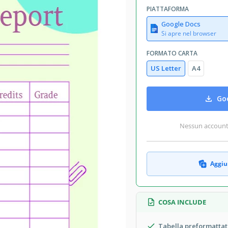
PIATTAFORMA
Google Docs
Si apre nel browser
FORMATO CARTA
US Letter
A4
Goo
Nessun account r
Aggiun
COSA INCLUDE
Tabella preformattat