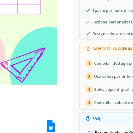
Spazio per nomi di st
Sezione personalizza
Design colorato con i
RAPPORTI SUGGERIM
Compila i dettagli p
1
Usa colori per differ
2
Salva copie digitali 
3
Controlla i calcoli de
4
FAQ
È compatibile con G