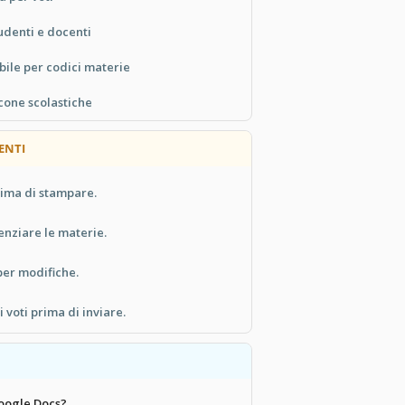
udenti e docenti
bile per codici materie
cone scolastiche
ENTI
rima di stampare.
enziare le materie.
per modifiche.
i voti prima di inviare.
oogle Docs?