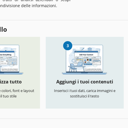
ondivisione delle informazioni.
llo
3
izza tutto
Aggiungi i tuoi contenuti
colori, font e layout
Inserisci i tuoi dati, carica immagini e
l tuo stile
sostituisci il testo