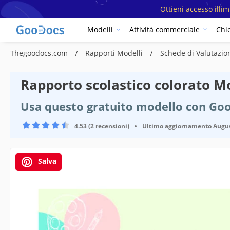
Ottieni accesso illi
Modelli
Attività commerciale
Chi
Thegoodocs.com
Rapporti Modelli
Schede di Valutazio
Rapporto scolastico colorato M
Usa questo gratuito modello con Go
4.53 (2 recensioni)
•
Ultimo aggiornamento
Augus
Salva