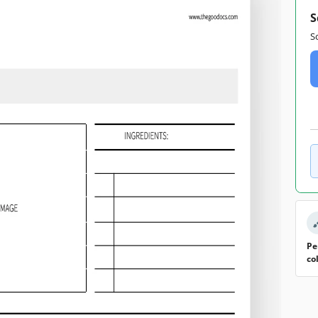
S
S
Pe
co