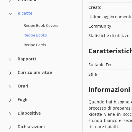
Creato
Ricette
Ultimo aggiornament
Recipe Book Covers
Community
Recipe Books
Statistiche di utilizzo
Recipe Cards
Caratteristic
Rapporti
Suitable For
Curriculum vitae
Stile
Orari
Informazioni
Fogli
Quando hai bisogno di
processo di preparazio
Diapositive
Ricette viene in soc
sfondo bianco e sezio
Dichiarazioni
ricreare i piatti.