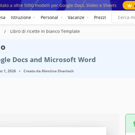
mitato a oltre 5000 modelli per Google Docs, Slides e Sheets
esa
Istruzione
Personal
Vacanze
Prezzi
i
Libro di ricette in bianco Template
lo
ogle Docs and Microsoft Word
t 1, 2026
•
Creato da
Alevtina Shavlach