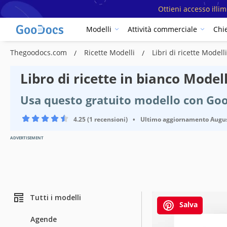
Ottieni accesso illi
Modelli
Attività commerciale
Chi
Thegoodocs.com
Ricette Modelli
Libri di ricette Modell
Libro di ricette in bianco Model
Usa questo gratuito modello con Go
4.25 (1 recensioni)
•
Ultimo aggiornamento
Augus
ADVERTISEMENT
Tutti i modelli
Salva
Agende