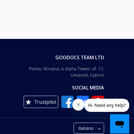
GOODOCS TEAM LTD
Pavlou Nirvana, 4 Alpha Tower, of. 11,
Limassol, Cyprus
SOCIAL MEDIA
Trustpilot
Italiano