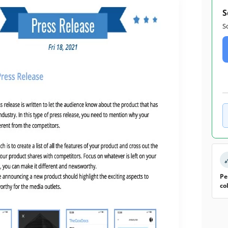
S
S
Pe
co