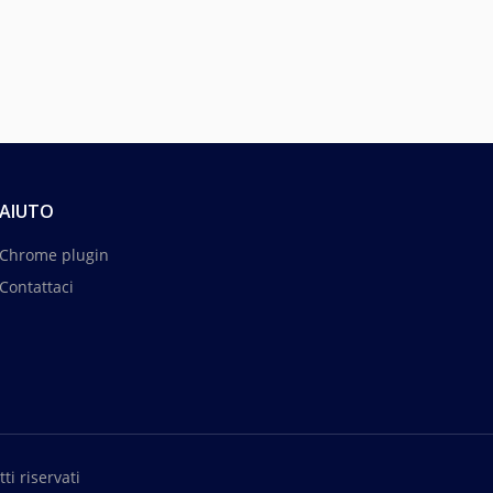
AIUTO
Chrome plugin
Contattaci
ti riservati