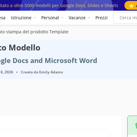
mitato a oltre 5000 modelli per Google Docs, Slides e Sheets
esa
Istruzione
Personal
Vacanze
Prezzi
to stampa del prodotto Template
to Modello
ogle Docs and Microsoft Word
6, 2026
•
Creato da
Emily Adams