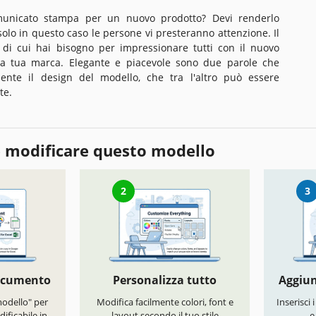
unicato stampa per un nuovo prodotto? Devi renderlo
olo in questo caso le persone vi presteranno attenzione. Il
 di cui hai bisogno per impressionare tutti con il nuovo
lla tua marca. Elegante e piacevole sono due parole che
ente il design del modello, che tra l'altro può essere
te.
 modificare questo modello
2
3
documento
Personalizza tutto
Aggiun
modello" per
Modifica facilmente colori, font e
Inserisci 
ificabile in
layout secondo il tuo stile
e