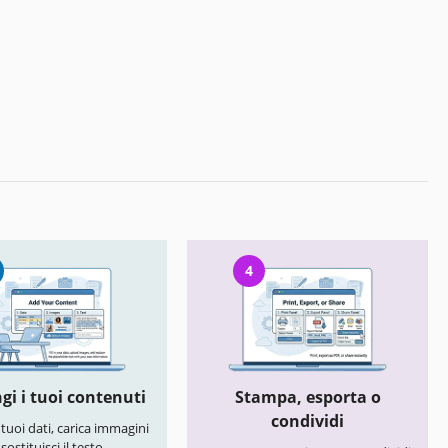
4
gi i tuoi contenuti
Stampa, esporta o
condividi
i tuoi dati, carica immagini
 sostituisci il testo