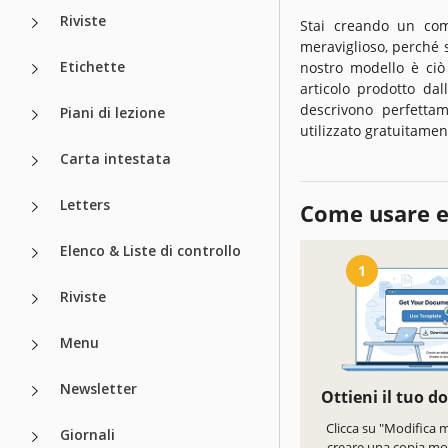
Riviste
Stai creando un com
meraviglioso, perché s
Etichette
nostro modello è ciò
articolo prodotto da
descrivono perfettam
Piani di lezione
utilizzato gratuitamen
Carta intestata
Letters
Come usare e
Elenco & Liste di controllo
1
Riviste
Menu
Newsletter
Ottieni il tuo 
Clicca su "Modifica 
Giornali
creare una copia mod