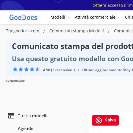
Ottieni accesso illi
Modelli
Attività commerciale
Chi
Thegoodocs.com
Comunicati stampa Modelli
Comunica
Comunicato stampa del prodot
Usa questo gratuito modello con Go
4.58 (2 recensioni)
•
Ultimo aggiornamento
May 1
ADVERTISEMENT
Tutti i modelli
Salva
Agende