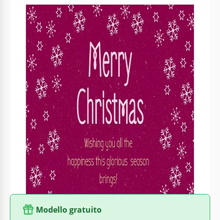
Formato
Google Slides
Creato
December 29, 2022
Ultimo aggiornamento
July 18, 2026
Community
Aggiunto alle raccolte da 3 Utenti
Statistiche di utilizzo
0 download questo mese
Informazioni su questo modello
Invia a tutti i tuoi familiari e amici un Buon Natale! Per farlo,
ti suggeriamo di utilizzare il modello originale della cartolina
di Natale Brillante di colore lampone con fiocchi di neve.
Aggiungi i tuoi auguri, una foto e un testo. Personalizza il
modello digitalmente o stampalo utilizzando Google Slides.
Modello gratuito