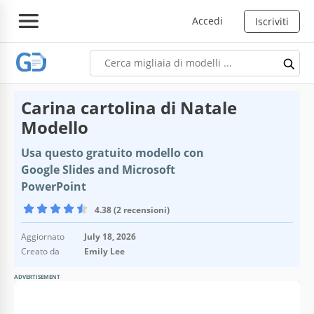
Accedi
Iscriviti
Carina cartolina di Natale
Modello
Usa questo gratuito modello con
Google Slides and Microsoft
PowerPoint
4.38 (2 recensioni)
Aggiornato
July 18, 2026
Creato da
Emily Lee
ADVERTISEMENT
Specifiche del modello