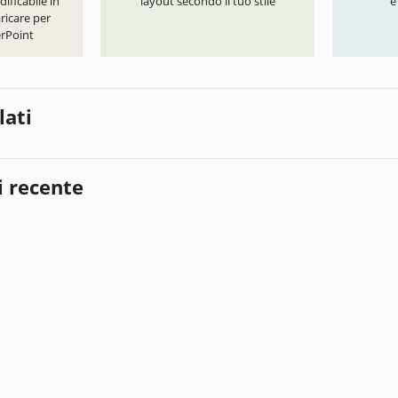
ificabile in
layout secondo il tuo stile
e
ricare per
rPoint
lati
i recente