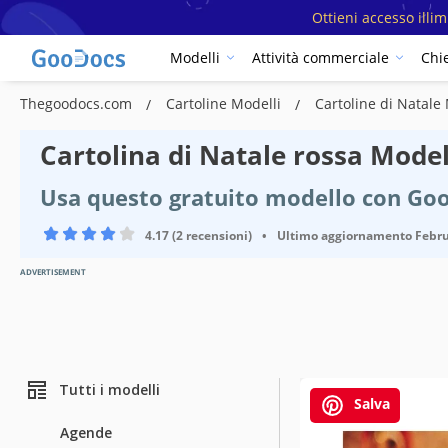
Ottieni accesso illi
Modelli
Attività commerciale
Chi
Thegoodocs.com
Cartoline Modelli
Cartoline di Natale
Cartolina di Natale rossa Model
Usa questo gratuito modello con Goo
4.17 (2 recensioni)
•
Ultimo aggiornamento
Febru
ADVERTISEMENT
Tutti i modelli
Salva
Agende