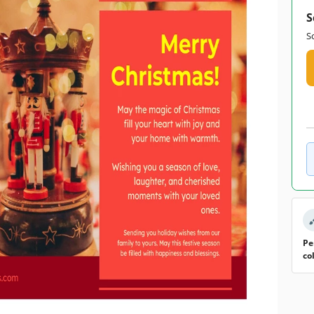
S
S
Pe
co