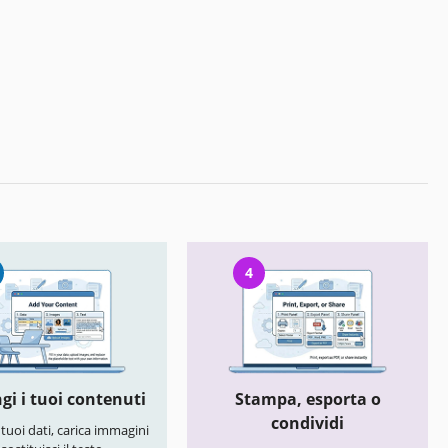
4
gi i tuoi contenuti
Stampa, esporta o
condividi
i tuoi dati, carica immagini