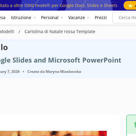
mitato a oltre 5000 modelli per Google Docs, Slides e Sheets
esa
Istruzione
Personal
Vacanze
Prezzi
 Modelli
Cartolina di Natale rossa Template
lo
gle Slides and Microsoft PowerPoint
ary 7, 2026
•
Creato da
Maryna Miaskovska