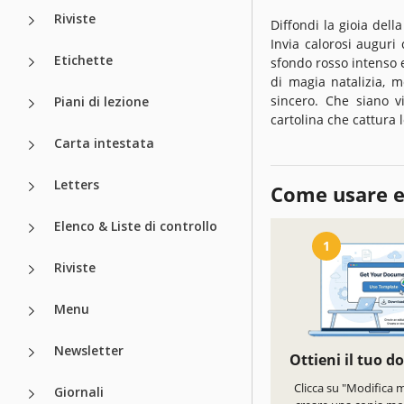
Riviste
Diffondi la gioia dell
Invia calorosi auguri 
Etichette
sfondo rosso intenso 
di magia natalizia, 
sincero. Che siano vi
Piani di lezione
cartolina che cattura l
Carta intestata
Letters
Come usare e
Elenco & Liste di controllo
1
Riviste
Menu
Newsletter
Ottieni il tuo 
Clicca su "Modifica 
Giornali