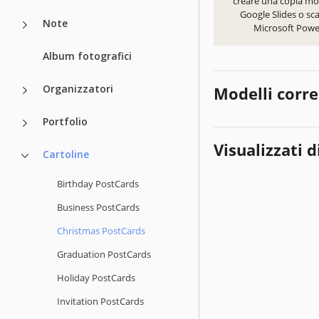
creare una copia mod
Google Slides o sca
Note
Microsoft Powe
Album fotografici
Organizzatori
Modelli corre
Portfolio
Visualizzati d
Cartoline
Birthday PostCards
Business PostCards
Christmas PostCards
Graduation PostCards
Holiday PostCards
Invitation PostCards