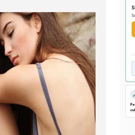
S
S
Pe
co