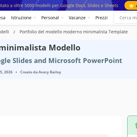
mitato a oltre 5000 modelli per Google Docs, Slides e Sheets
esa
Istruzione
Personal
Vacanze
Prezzi
delli
Portfolio del modello moderno minimalista Template
 minimalista Modello
gle Slides and Microsoft PowerPoint
25, 2026
•
Creato da
Avery Bailey