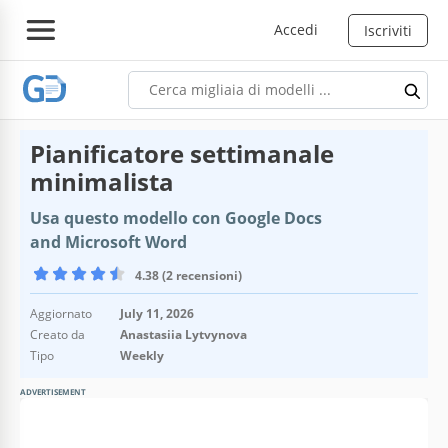
Accedi
Iscriviti
Pianificatore settimanale
minimalista
Usa questo modello con Google Docs
and Microsoft Word
4.38 (2 recensioni)
Aggiornato
July 11, 2026
Creato da
Anastasiia Lytvynova
Tipo
Weekly
ADVERTISEMENT