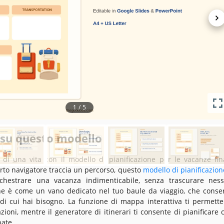
August 15, 2
o
May 16, 2
Aggiunto alle raccolte da 5 Ute
0 download questo m
he principali di questo modello
1
/
5
Travel Tr
 su questo modello
 di una vita con il modello di pianificazione per le vacanze fina
to navigatore traccia un percorso, questo
modello di pianificazion
chestrare una vacanza indimenticabile, senza trascurare nes
one è come un vano dedicato nel tuo baule da viaggio, che conse
 di cui hai bisogno. La funzione di mappa interattiva ti permette
zioni, mentre il generatore di itinerari ti consente di pianificare 
nate.