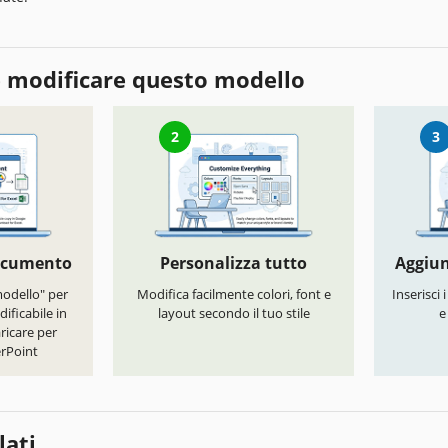
 modificare questo modello
2
3
documento
Personalizza tutto
Aggiun
modello" per
Modifica facilmente colori, font e
Inserisci 
ificabile in
layout secondo il tuo stile
e
ricare per
rPoint
lati