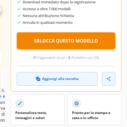
Download immediato dopo la registrazione
023
Accesso a oltre 7.000 modelli
Nessuna attribuzione richiesta
026
Annulla in qualsiasi momento
nti
ese
SBLOCCA QUESTO MODELLO
💳 Pagamenti sicuri • 🔒 Protetto con SSL
ips
Aggiungi alla raccolta
li.
e
è
sun
rva
Personalizza testo,
Pronto per la stampa a
 di
immagini e colori
casa o in ufficio
con