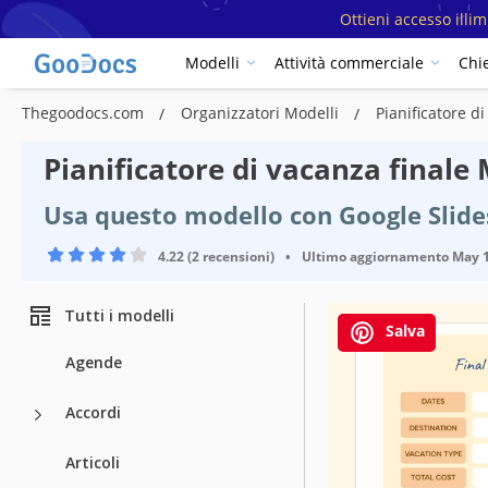
Ottieni accesso illi
Modelli
Attività commerciale
Chi
Thegoodocs.com
Organizzatori Modelli
Pianificatore d
Pianificatore di vacanza finale
Usa questo modello con Google Slid
4.22 (2 recensioni)
•
Ultimo aggiornamento
May 1
Tutti i modelli
Salva
Agende
Accordi
Specifiche de
Articoli
Formato