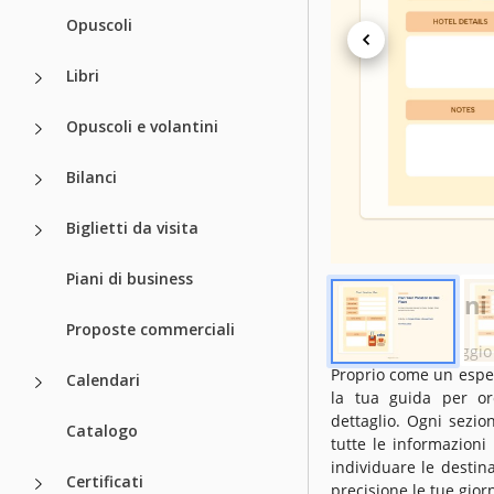
Opuscoli
Creato
Ultimo aggiornament
Libri
Community
Opuscoli e volantini
Statistiche di utilizzo
Bilanci
Caratteristic
Biglietti da visita
Suitable For
Piani di business
Informazioni
Proposte commerciali
Imbarcati nel viaggio
Proprio come un esper
Calendari
la tua guida per or
dettaglio. Ogni sezi
Catalogo
tutte le informazioni
individuare le destina
Certificati
precisione le tue gior