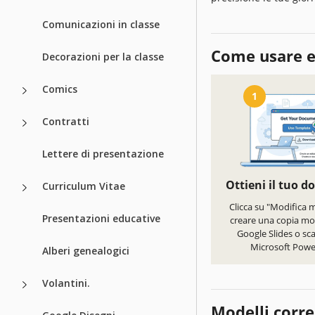
Comunicazioni in classe
Come usare e
Decorazioni per la classe
Comics
1
Contratti
Lettere di presentazione
Ottieni il tuo 
Curriculum Vitae
Clicca su "Modifica 
Presentazioni educative
creare una copia mod
Google Slides o sca
Microsoft Powe
Alberi genealogici
Volantini.
Modelli corre