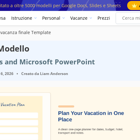
mitato a oltre 5000 modelli per Google Docs, Slides e Sheets
esa
Istruzione
Personal
Vacanze
Prezzi
i vacanza finale Template
 Modello
es and Microsoft PowerPoint
6, 2026
•
Creato da
Liam Anderson
l modello
Google Sli