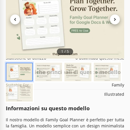
Specifiche del modello
Formato
Google Docs, Microsoft Word
Creato
April 16, 2025
Ultimo aggiornamento
May 2, 2026
Community
Aggiunto alle raccolte da 7 Utenti
1
/
5
Statistiche di utilizzo
0 download questo mese
Caratteristiche principali di questo modello
Suitable For
Family
Stile
Illustrated
Informazioni su questo modello
Il nostro modello di Family Goal Planner è perfetto per tutta
la famiglia. Un modello semplice con un design minimalista