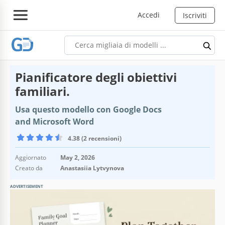
Accedi
Iscriviti
Pianificatore degli obiettivi
familiari.
Usa questo modello con Google Docs
and Microsoft Word
4.38 (2 recensioni)
Aggiornato
May 2, 2026
Creato da
Anastasiia Lytvynova
ADVERTISEMENT