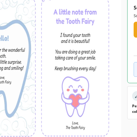
S
S
Pe
co