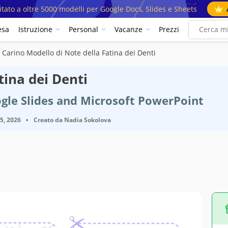
mitato a oltre 5000 modelli per Google Docs, Slides e Sheets
esa
Istruzione
Personal
Vacanze
Prezzi
Carino Modello di Note della Fatina dei Denti
tina dei Denti
gle Slides and Microsoft PowerPoint
25, 2026
•
Creato da
Nadia Sokolova