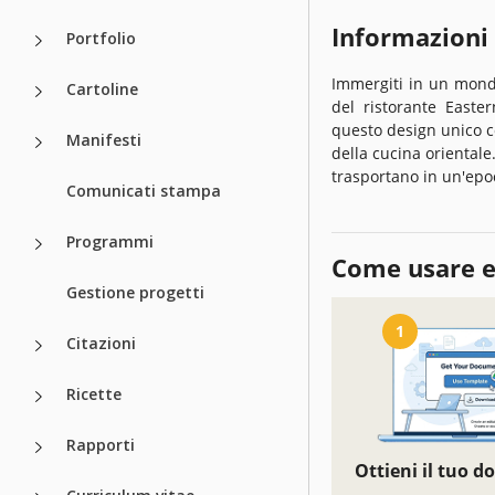
Informazioni
Portfolio
Immergiti in un mond
Cartoline
del ristorante Easter
questo design unico co
Manifesti
della cucina orientale.
trasportano in un'epoc
Comunicati stampa
Programmi
Come usare e
Gestione progetti
1
Citazioni
Ricette
Rapporti
Ottieni il tuo 