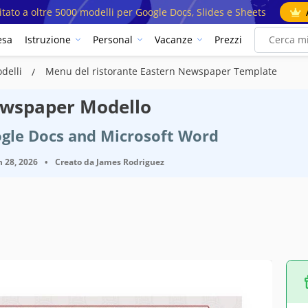
mitato a oltre 5000 modelli per Google Docs, Slides e Sheets
esa
Istruzione
Personal
Vacanze
Prezzi
odelli
Menu del ristorante Eastern Newspaper Template
ewspaper Modello
ogle Docs and Microsoft Word
 28, 2026
•
Creato da
James Rodriguez