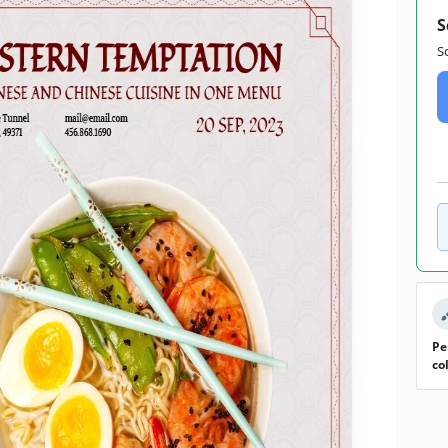
S
S
Pe
co