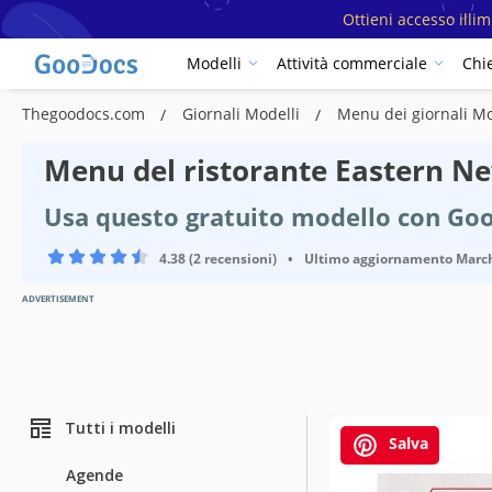
Ottieni accesso illi
Modelli
Attività commerciale
Chi
Thegoodocs.com
Giornali Modelli
Menu dei giornali M
Menu del ristorante Eastern N
Usa questo gratuito modello con Go
4.38 (2 recensioni)
•
Ultimo aggiornamento
March
ADVERTISEMENT
Tutti i modelli
Salva
Agende