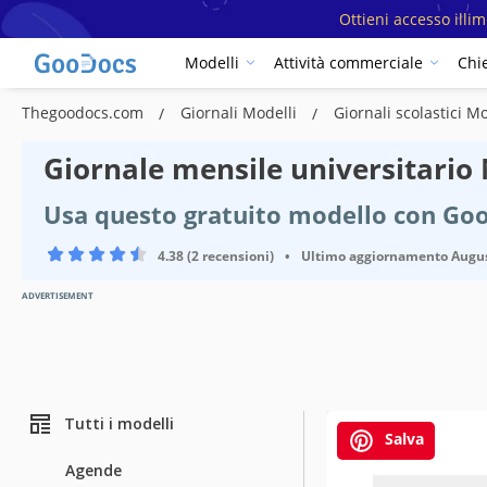
Ottieni accesso illi
Modelli
Attività commerciale
Chi
Thegoodocs.com
Giornali Modelli
Giornali scolastici M
Giornale mensile universitario
Usa questo gratuito modello con Go
4.38 (2 recensioni)
•
Ultimo aggiornamento
Augus
ADVERTISEMENT
Tutti i modelli
Salva
Agende