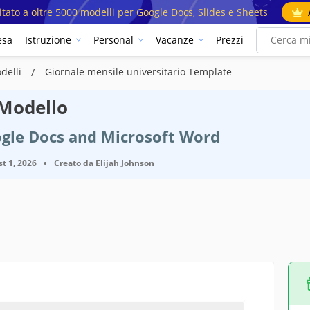
mitato a oltre 5000 modelli per Google Docs, Slides e Sheets
esa
Istruzione
Personal
Vacanze
Prezzi
odelli
Giornale mensile universitario Template
 Modello
ogle Docs and Microsoft Word
t 1, 2026
•
Creato da
Elijah Johnson