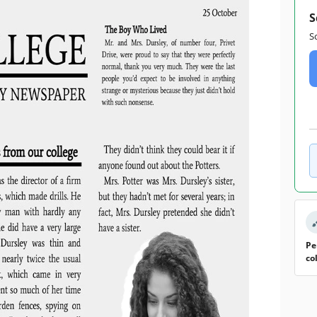
S
S
Pe
co