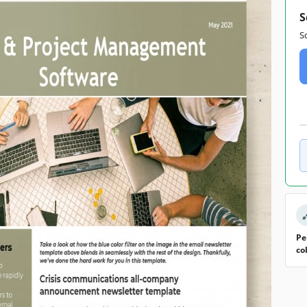
S
S
Pe
co