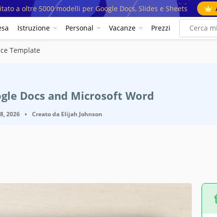
mitato a oltre 5000 modelli per Google Docs, Slides e Sheets
esa
Istruzione
Personal
Vacanze
Prezzi
ice Template
ogle Docs and Microsoft Word
18, 2026
•
Creato da
Elijah Johnson