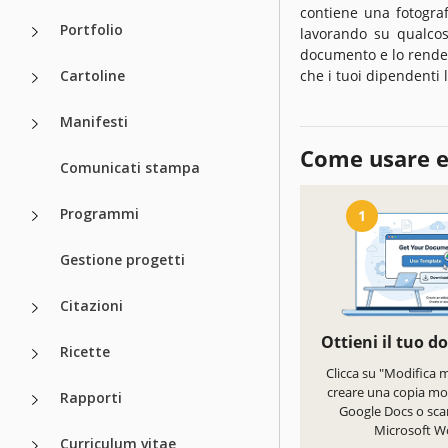
contiene una fotogra
Portfolio
lavorando su qualcos
documento e lo rende p
Cartoline
che i tuoi dipendenti 
Manifesti
Come usare e
Comunicati stampa
Programmi
1
Gestione progetti
Citazioni
Ottieni il tuo 
Ricette
Clicca su "Modifica 
creare una copia mod
Rapporti
Google Docs o scar
Microsoft W
Curriculum vitae