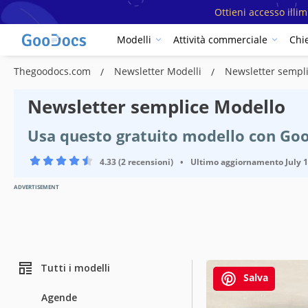
Ottieni accesso illi
Modelli
Attività commerciale
Chi
Thegoodocs.com
Newsletter Modelli
Newsletter sempl
Newsletter semplice Modello
Usa questo gratuito modello con Go
4.33 (2 recensioni)
•
Ultimo aggiornamento
July 
ADVERTISEMENT
Tutti i modelli
Salva
Agende