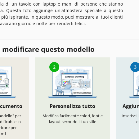
fia di un tavolo con laptop e mani di persone che stanno
a. Questa foto aggiunge un'atmosfera speciale a questo
iù ispirante. In questo modo, puoi mostrare ai tuoi clienti
lavorano giorno e notte per renderli felici.
 modificare questo modello
2
3
documento
Personalizza tutto
Aggiun
modello" per
Modifica facilmente colori, font e
Inserisci 
ificabile in
layout secondo il tuo stile
e
icare per
ord