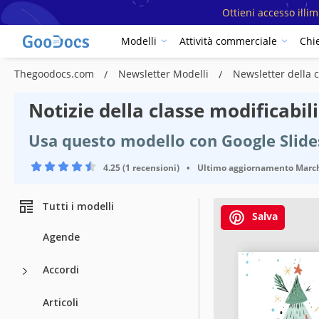
Ottieni accesso illi
Modelli
Attività commerciale
Chi
Thegoodocs.com
Newsletter Modelli
Newsletter della 
Notizie della classe modificabil
Usa questo modello con Google Slid
4.25 (1 recensioni)
•
Ultimo aggiornamento
March
Tutti i modelli
Salva
Agende
Accordi
Articoli