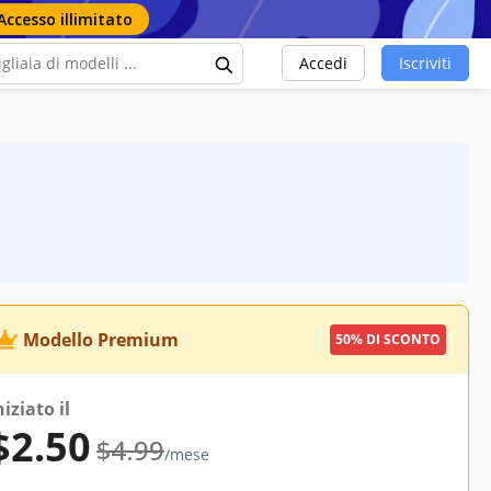
Accesso illimitato
Accedi
Iscriviti
Modello Premium
50% DI SCONTO
niziato il
$2.50
$4.99
/mese