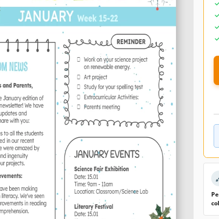
Pe
co