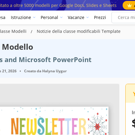
mitato a oltre 5000 modelli per Google Docs, Slides e Sheets
esa
Istruzione
Personal
Vacanze
Prezzi
classe Modelli
Notizie della classe modificabili Template
i Modello
es and Microsoft PowerPoint
 21, 2026
•
Creato da
Halyna Uygur
I