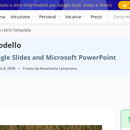
mitato a oltre 5000 modelli per Google Docs, Slides e Sheets
esa
Istruzione
Personal
Vacanze
Prezzi
a retrò Template
odello
gle Slides and Microsoft PowerPoint
t 8, 2026
•
Creato da
Anastasiia Lytvynova