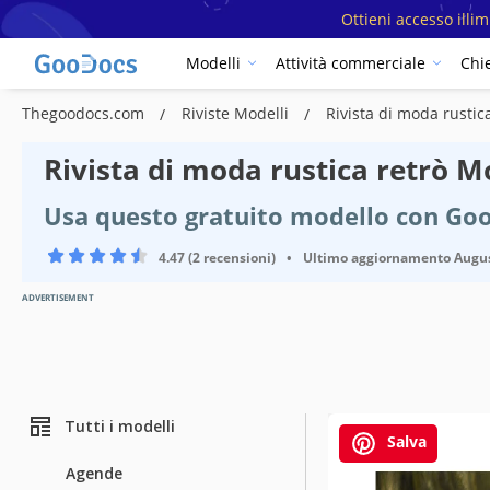
Ottieni accesso illi
Modelli
Attività commerciale
Chi
Thegoodocs.com
Riviste Modelli
Rivista di moda rustic
Rivista di moda rustica retrò M
Usa questo gratuito modello con Goo
4.47 (2 recensioni)
•
Ultimo aggiornamento
Augus
ADVERTISEMENT
Tutti i modelli
Salva
Agende