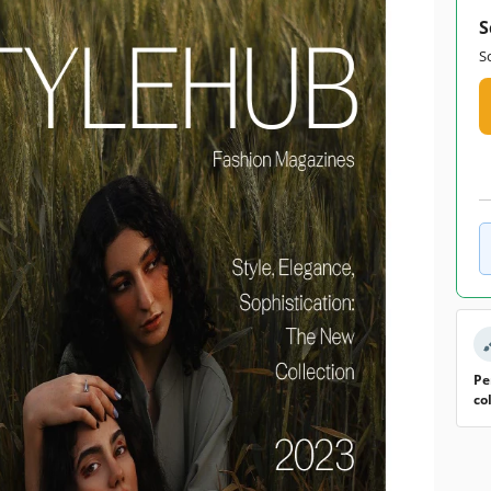
S
S
Pe
co