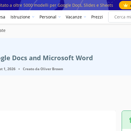
mitato a oltre 5000 modelli per Google Docs, Slides e Sheets
esa
Istruzione
Personal
Vacanze
Prezzi
ate
ogle Docs and Microsoft Word
t 1, 2026
•
Creato da
Oliver Brown