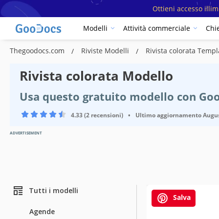
Ottieni accesso illi
Modelli
Attività commerciale
Chi
Thegoodocs.com
Riviste Modelli
Rivista colorata Templ
Rivista colorata Modello
Usa questo gratuito modello con Go
4.33 (2 recensioni)
•
Ultimo aggiornamento
Augus
ADVERTISEMENT
Tutti i modelli
Salva
Agende