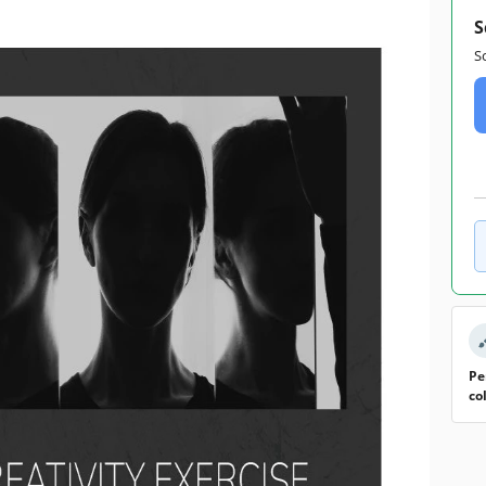
S
S
Pe
co