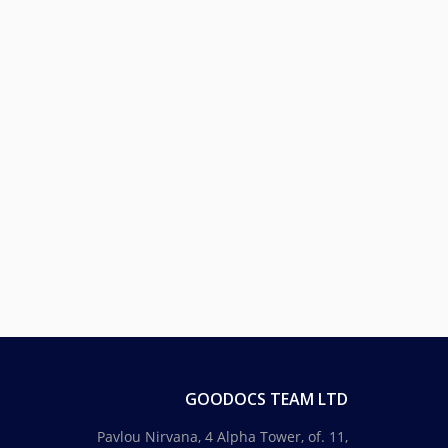
GOODOCS TEAM LTD
Pavlou Nirvana, 4 Alpha Tower, of. 11,