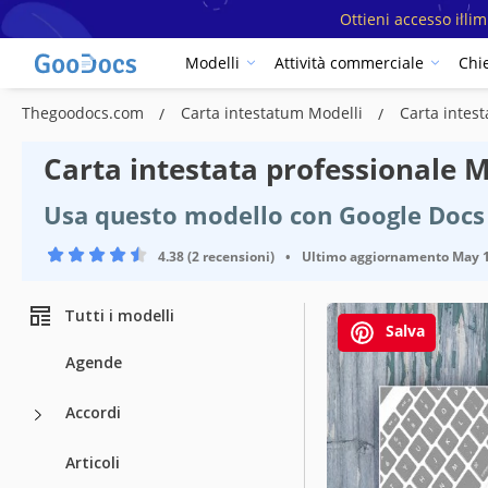
Ottieni accesso illi
Modelli
Attività commerciale
Chi
Thegoodocs.com
Carta intestatum Modelli
Carta intes
Carta intestata professionale 
Usa questo modello con Google Docs
4.38 (2 recensioni)
•
Ultimo aggiornamento
May 1
Tutti i modelli
Salva
Agende
Accordi
Articoli