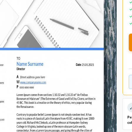
Pe
co