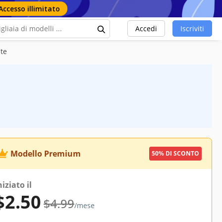
Accesso illimitato
Accedi
Iscriviti
ate
Modello Premium
50% DI SCONTO
niziato il
$2.50
$4.99
/mese