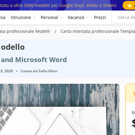
mitato a oltre 5000 modelli per Google Docs, Slides e Sheets
esa
Istruzione
Personal
Vacanze
Prezzi
tata professionale Modelli
Carta intestata professionale Templ
Modello
 and Microsoft Word
6, 2026
•
Creato da
Sofia Allen
I