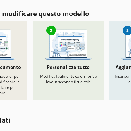
 modificare questo modello
2
3
documento
Personalizza tutto
Aggiun
modello" per
Modifica facilmente colori, font e
Inserisci 
ificabile in
layout secondo il tuo stile
e
icare per
ord
lati