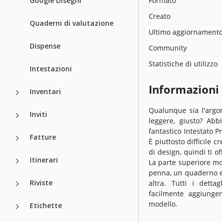
Google Disegni
Formato
Creato
Quaderni di valutazione
Ultimo aggiornament
Dispense
Community
Statistiche di utilizzo
Intestazioni
Informazioni
Inventari
Qualunque sia l'argom
Inviti
leggere, giusto? Abb
fantastico Intestato P
Fatture
È piuttosto difficile
di design, quindi ti 
Itinerari
La parte superiore mo
penna, un quaderno e
Riviste
altra. Tutti i detta
facilmente aggiunger
modello.
Etichette