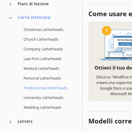
Piani di lezione
Come usare e
Carta intestata
Christmas Letterheads
1
Church Letterheads
Company Letterheads
Law Firm Letterheads
Ottieni il tuo 
Medical Letterheads
Clicca su "Modifica 
Personal Letterheads
creare una copia mod
Professional Letterheads
Google Docs o scar
Microsoft W
University Letterheads
Wedding Letterheads
Modelli corre
Letters