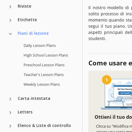
Riviste
Il nostro modello di 
solito processo di i
Etichette
momento quando stai l
segui il tuo piano. 
aspetti principali del
Piani di lezione
studenti.
Daily Lesson Plans
High School Lesson Plans
Come usare e
Preschool Lesson Plans
Teacher's Lesson Plans
1
Weekly Lesson Plans
Carta intestata
Letters
Ottieni il tuo 
Elenco & Liste di controllo
Clicca su "Modifica 
creare una copia mod