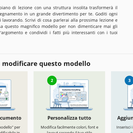
piano di lezione con una struttura insolita trasformerà il
nsegnamento in un grande divertimento per te. Goditi ogni
avorando. Scrivi di cosa parlerai alla prossima lezione e
Usa questo magnifico modello per non dimenticare mai gli
l'argomento e condividi i fatti più interessanti con i tuoi
 modificare questo modello
2
3
documento
Personalizza tutto
Aggiun
modello" per
Modifica facilmente colori, font e
Inserisci 
ificabile in
layout secondo il tuo stile
e