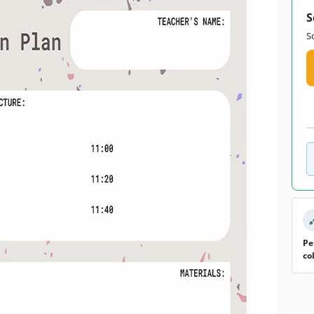
S
S
Pe
co