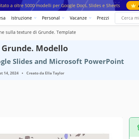
mitato a oltre 5000 modelli per Google Docs, Slides e Sheets
esa
Istruzione
Personal
Vacanze
Prezzi
one sulla texture di Grunde. Template
di Grunde. Modello
gle Slides and Microsoft PowerPoint
t 14, 2024
•
Creato da
Ella Taylor