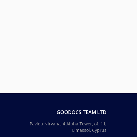
GOODOCS TEAM LTD
Pavlou Nirvana, 4 Alpha Tower, of. 11,
Limassol, Cyprus