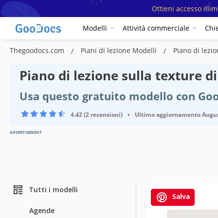
Ottieni accesso illi
Modelli
Attività commerciale
Chi
Thegoodocs.com
Piani di lezione Modelli
Piano di lezi
Piano di lezione sulla texture 
Usa questo gratuito modello con Goo
4.42 (2 recensioni)
•
Ultimo aggiornamento
Augus
ADVERTISEMENT
Tutti i modelli
Salva
Agende