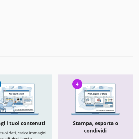
4
gi i tuoi contenuti
Stampa, esporta o
condividi
i tuoi dati, carica immagini
 sostituisci il testo