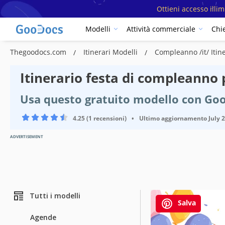
Ottieni accesso illi
Modelli
Attività commerciale
Chi
Thegoodocs.com
Itinerari Modelli
Compleanno /it/ Itin
Itinerario festa di compleanno
Usa questo gratuito modello con Go
4.25 (1 recensioni)
•
Ultimo aggiornamento
July 
ADVERTISEMENT
Tutti i modelli
Salva
Agende