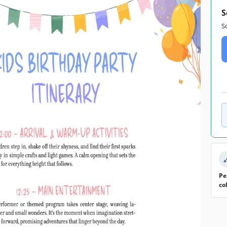
S
S
Pe
co