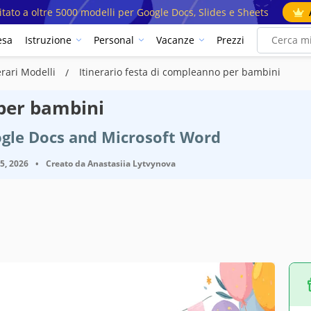
mitato a oltre 5000 modelli per Google Docs, Slides e Sheets
esa
Istruzione
Personal
Vacanze
Prezzi
erari Modelli
Itinerario festa di compleanno per bambini
 per bambini
ogle Docs and Microsoft Word
25, 2026
•
Creato da
Anastasiia Lytvynova