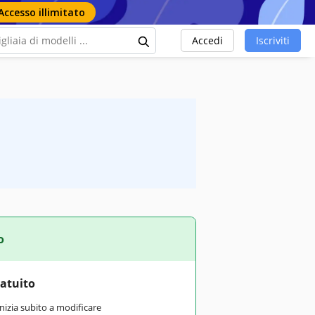
Accesso illimitato
Accedi
Iscriviti
o
ratuito
inizia subito a modificare