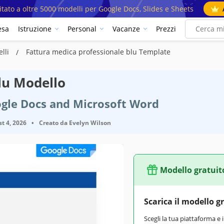
mitato a oltre 5000 modelli per Google Docs, Slides e Sheets
esa
Istruzione
Personal
Vacanze
Prezzi
elli
Fattura medica professionale blu Template
lu Modello
ogle Docs and Microsoft Word
t 4, 2026
•
Creato da
Evelyn Wilson
Modello gratuit
Scarica il modello g
Scegli la tua piattaforma e 