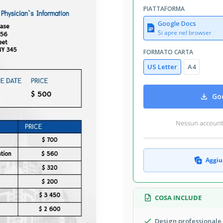
PIATTAFORMA
Google Docs
Si apre nel browser
FORMATO CARTA
US Letter
A4
Goo
Nessun account r
Aggiun
COSA INCLUDE
Design professional