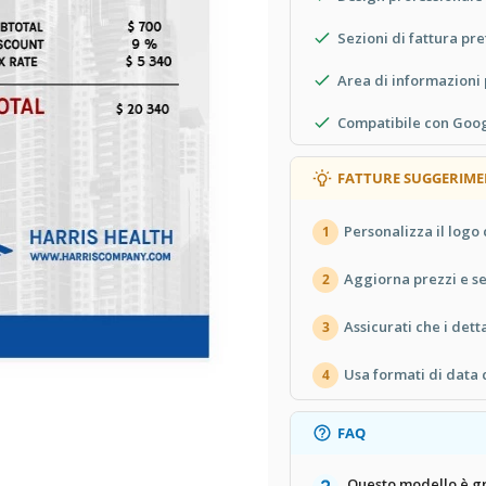
Sezioni di fattura pr
Area di informazioni 
Compatibile con Goo
FATTURE SUGGERIME
Personalizza il logo 
1
Aggiorna prezzi e se
2
Assicurati che i dett
3
Usa formati di data 
4
FAQ
Questo modello è gr