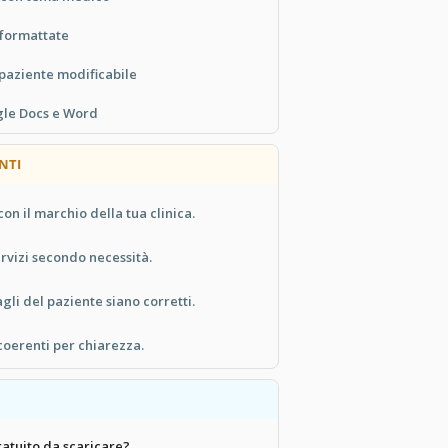
eformattate
paziente modificabile
gle Docs e Word
NTI
con il marchio della tua clinica.
rvizi secondo necessità.
agli del paziente siano corretti.
coerenti per chiarezza.
atuito da scaricare?