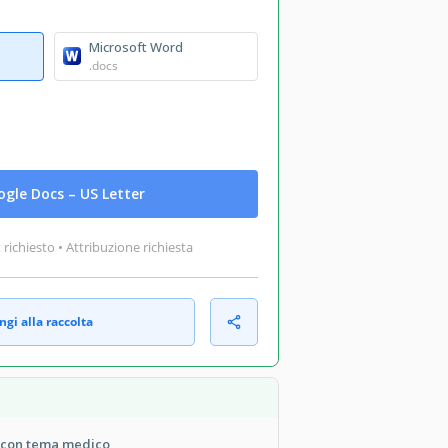
Microsoft Word
.docs
gle Docs – US Letter
ichiesto • Attribuzione richiesta
gi alla raccolta
e con tema medico