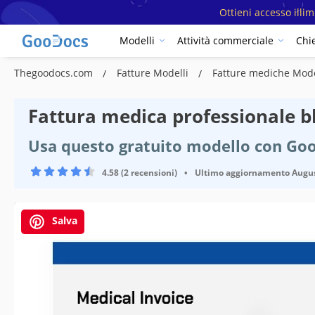
Ottieni accesso illi
Modelli
Attività commerciale
Chi
Thegoodocs.com
Fatture Modelli
Fatture mediche Mod
Fattura medica professionale b
Usa questo gratuito modello con Go
4.58 (2 recensioni)
•
Ultimo aggiornamento
Augus
Salva