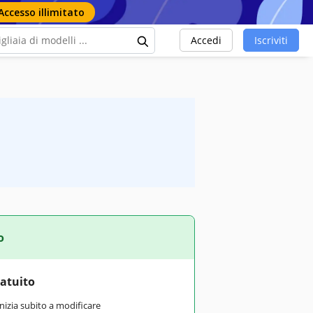
Accesso illimitato
Accedi
Iscriviti
o
ratuito
inizia subito a modificare