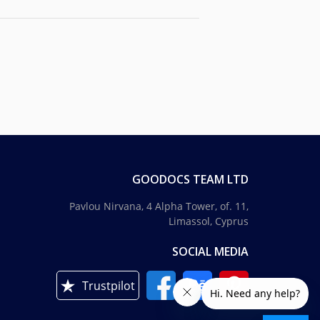
GOODOCS TEAM LTD
Pavlou Nirvana, 4 Alpha Tower, of. 11,
Limassol, Cyprus
SOCIAL MEDIA
Trustpilot