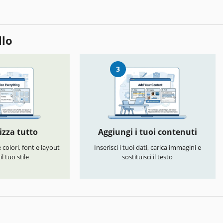
llo
3
izza tutto
Aggiungi i tuoi contenuti
colori, font e layout
Inserisci i tuoi dati, carica immagini e
l tuo stile
sostituisci il testo