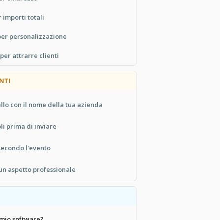
 importi totali
per personalizzazione
per attrarre clienti
NTI
llo con il nome della tua azienda
oli prima di inviare
secondo l'evento
 un aspetto professionale
 mio software?