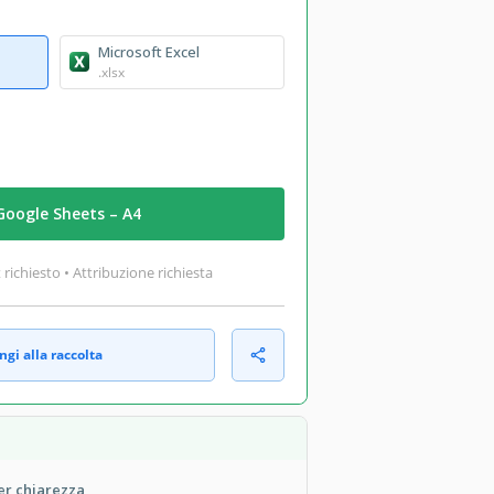
Microsoft Excel
.xlsx
Google Sheets – A4
ichiesto • Attribuzione richiesta
gi alla raccolta
er chiarezza