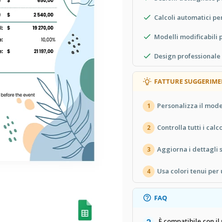
Calcoli automatici per
Modelli modificabili 
Design professionale 
FATTURE SUGGERIME
Personalizza il mode
1
Controlla tutti i calc
2
Aggiorna i dettagli 
3
Usa colori tenui per
4
FAQ
È compatibile con il