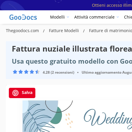
Ottieni accesso illi
Modelli
Attività commerciale
Chi
Thegoodocs.com
Fatture Modelli
Fatture di matrimoni
Fattura nuziale illustrata flore
Usa questo gratuito modello con Goo
4.28 (2 recensioni)
•
Ultimo aggiornamento
Augus
Salva