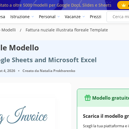
mitato a oltre 5000 modelli per Google Docs, Slides e Sheets
esa
Istruzione
Personal
Vacanze
Prezzi
o Modelli
Fattura nuziale illustrata floreale Template
ale Modello
gle Sheets and Microsoft Excel
t 4, 2026
•
Creato da
Natalia Prokhorenko
Modello gratuit
Scarica il modello g
Scegli la tua piattaforma e 