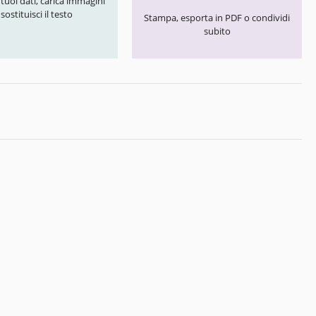
i tuoi dati, carica immagini
 sostituisci il testo
Stampa, esporta in PDF o condividi
subito