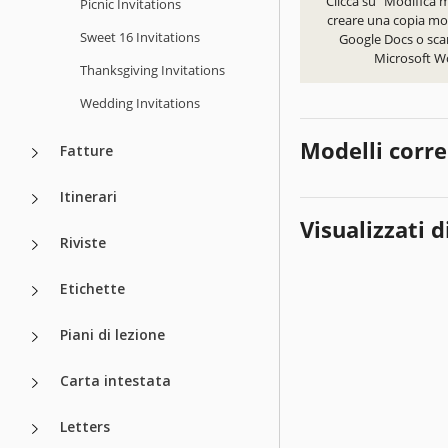
Clicca su "Modifica 
Picnic Invitations
creare una copia mod
Sweet 16 Invitations
Google Docs o scar
Microsoft W
Thanksgiving Invitations
Wedding Invitations
Modelli corre
Fatture
Itinerari
Visualizzati d
Riviste
Etichette
Piani di lezione
Carta intestata
Letters