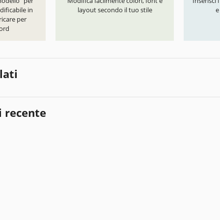
modello" per
Modifica facilmente colori, font e
Inserisci 
ificabile in
layout secondo il tuo stile
e
icare per
ord
lati
i recente