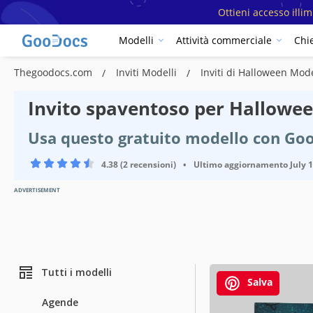
Ottieni accesso illi
Modelli
Attività commerciale
Chi
Thegoodocs.com
Inviti Modelli
Inviti di Halloween Mod
Invito spaventoso per Hallowe
Usa questo gratuito modello con Go
4.38 (2 recensioni)
•
Ultimo aggiornamento
July 
ADVERTISEMENT
Tutti i modelli
Salva
Agende