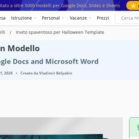
mitato a oltre 5000 modelli per Google Docs, Slides e Sheets
esa
Istruzione
Personal
Vacanze
Prezzi
elli
Invito spaventoso per Halloween Template
en Modello
ogle Docs and Microsoft Word
11, 2026
•
Creato da
Vladimir Belyakin