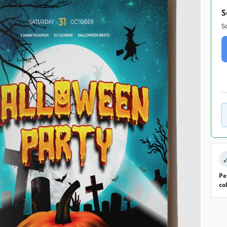
S
S
Pe
co