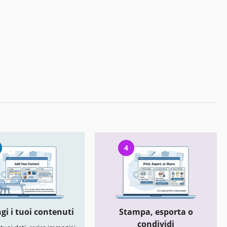
4
gi i tuoi contenuti
Stampa, esporta o
condividi