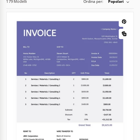
179 Modelli
Ordina per:
Popolari