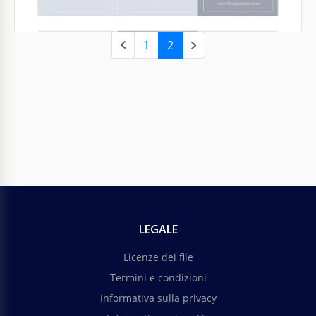
1
2
Elegante opuscolo matrimoniale
Sei un fotografo matrimoniale? O vuoi progettare il
tuo opuscolo di matrimonio prima della cerimonia?
Ti offriamo di farlo senza sforzo.
Google Docs
LEGALE
Licenze dei file
Termini e condizioni
Informativa sulla privacy