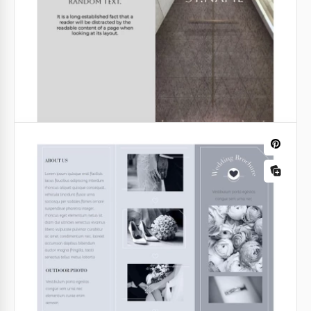
Il nostro gratuito Brochure di Nozze marrone scuro
Brochure del salone di bellezza
è adatto sia per fotografi che per un uso personale
da parte dei neo sposi.
Il tuo centro benessere soffre di mancanza di
pubblicità? Allora TheGoodocs cercherà di risolvere
Google Slides
questo problema.
Google Slides
Opuscolo di conferenza a doppia piega
Controlla il nostro Modello di Brochure per
Conferenza di Filosofia!
Google Slides