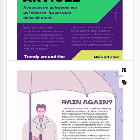
gratuito e facile da usare, ti aiuterà a svolgere il
lavoro.
Google Docs
Articolo sul Campeggio al Festival
Scrivere non è così facile. Se hai scritto un ottimo
articolo sul campeggio al festival, ecco un modello
che renderà più facile pubblicarlo.
Google Docs