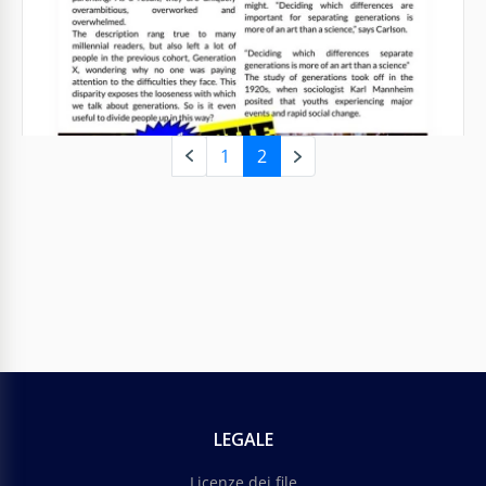
Vuoi fare un post su Instagram, Facebook, o un'altra
piattaforma? O hai una rubrica sul giornale
scolastico?
Google Slides
1
2
Articolo sul nuoto grigio
Google Slides
LEGALE
Licenze dei file