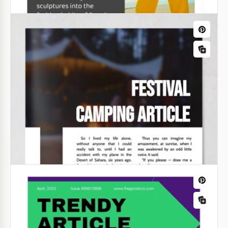
Articolo Fotografico in bianco e nero
Vuoi pubblicare il tuo articolo e impressionare tutti
con ciò che hai scritto? Hai sicuramente bisogno di
un buon design.
Google Slides
Colore Giallo - Articolo di Moda.
Stai gestendo il tuo blog di moda sui social media?
Allora il nostro modello di articolo di moda in giallo,