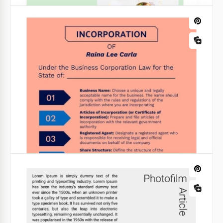
Articolo sull'aspetto naturale
Il nostro modello gratuito di Articolo Natural Look ti
aiuterà a creare una grande campagna
promozionale o un design di post per blog.
Google Slides
Articolo sul cibo verde e salutare.
Stai scrivendo su un'alimentazione sana? Ecco un
modello adatto per articoli del genere. Abbiamo
aggiunto un colore verde chiaro per rendere questo