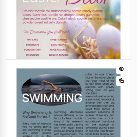
Scatena la creatività con il nostro Modello di Articolo
Illustrativo Viola!
Google Docs
Black and White Street Art Article:
Articolo di street art in bianco e nero
Immergiti nell'energia urbana e cruda con il modello
di articolo Street Art in bianco e nero.
Google Docs