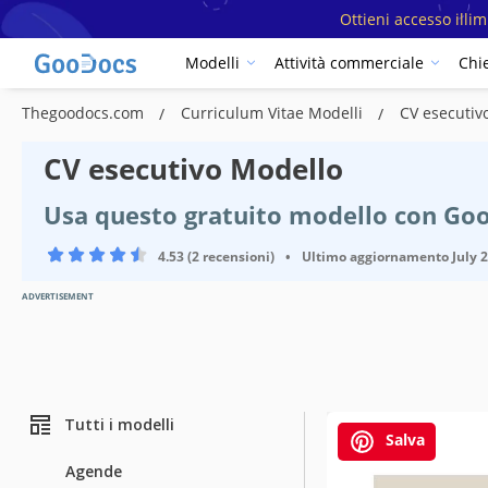
Ottieni accesso illi
Modelli
Attività commerciale
Chi
Thegoodocs.com
Curriculum Vitae Modelli
CV esecutiv
CV esecutivo Modello
Usa questo gratuito modello con Go
4.53 (2 recensioni)
•
Ultimo aggiornamento
July 
ADVERTISEMENT
Tutti i modelli
Salva
Agende