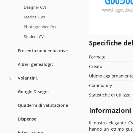
Designer CVs
Medical CVs
Photographer CVs
Student CVs
Specifiche de
Presentazioni educative
Formato
Alberi genealogici
Creato
Ultimo aggiornament
Volantini.
Community
Google Disegni
Statistiche di utilizzo
Quaderni di valutazione
Informazioni
Dispense
Il nostro elegante C
hanno un ottimo gusto
Intestazioni