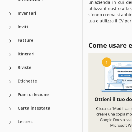
un'azienda in cui des
utilizza il nostro affa
Inventari
sfondo crema si abbin
tua e utilizza il CV pe
Inviti
Fatture
Come usare e
Itinerari
1
Riviste
Etichette
Piani di lezione
Ottieni il tuo 
Carta intestata
Clicca su "Modifica 
creare una copia mod
Google Docs o scar
Letters
Microsoft W