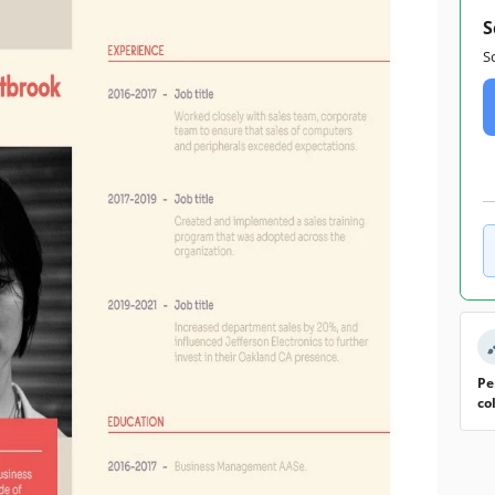
S
S
Pe
co