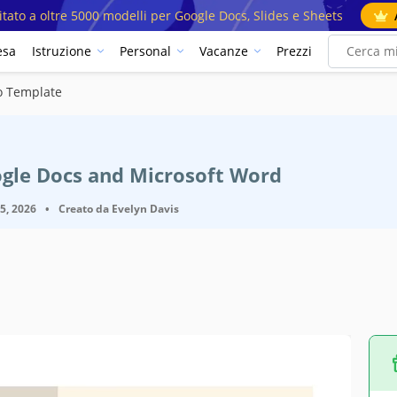
mitato a oltre 5000 modelli per Google Docs, Slides e Sheets
esa
Istruzione
Personal
Vacanze
Prezzi
o Template
ogle Docs and Microsoft Word
25, 2026
•
Creato da
Evelyn Davis