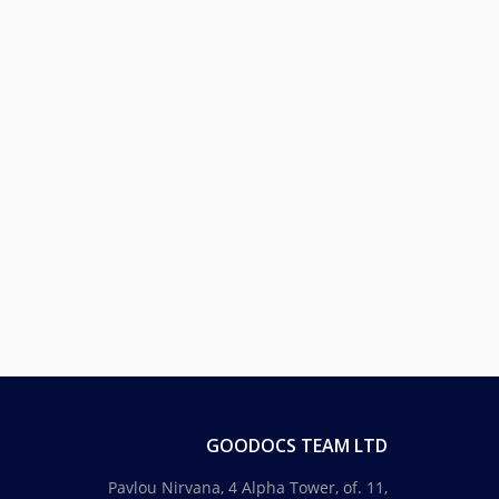
GOODOCS TEAM LTD
Pavlou Nirvana, 4 Alpha Tower, of. 11,