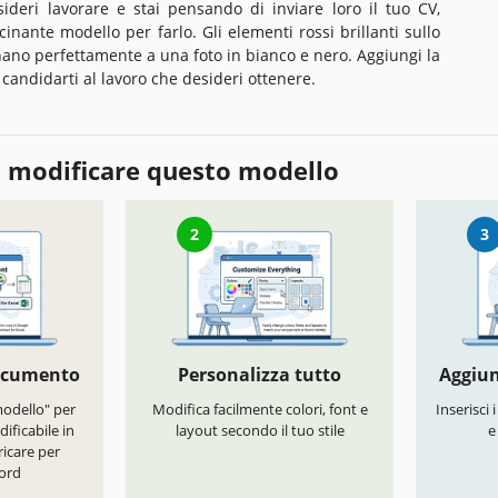
ideri lavorare e stai pensando di inviare loro il tuo CV,
scinante modello per farlo. Gli elementi rossi brillanti sullo
ano perfettamente a una foto in bianco e nero. Aggiungi la
r candidarti al lavoro che desideri ottenere.
 modificare questo modello
2
3
documento
Personalizza tutto
Aggiun
modello" per
Modifica facilmente colori, font e
Inserisci 
ificabile in
layout secondo il tuo stile
e
icare per
ord