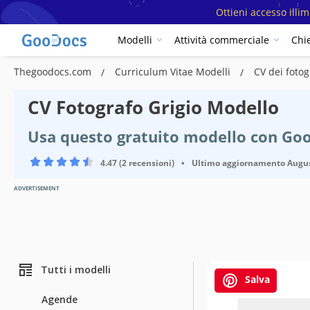
Ottieni accesso illi
Modelli
Attività commerciale
Chi
Thegoodocs.com
Curriculum Vitae Modelli
CV dei fotog
CV Fotografo Grigio Modello
Usa questo gratuito modello con Go
4.47 (2 recensioni)
•
Ultimo aggiornamento
Augus
ADVERTISEMENT
Tutti i modelli
Salva
Agende