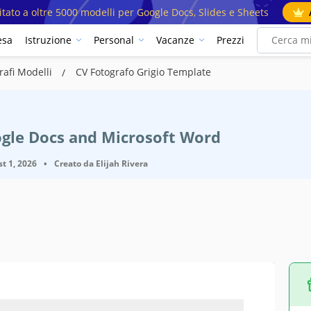
mitato a oltre 5000 modelli per Google Docs, Slides e Sheets
esa
Istruzione
Personal
Vacanze
Prezzi
rafi Modelli
CV Fotografo Grigio Template
ogle Docs and Microsoft Word
t 1, 2026
•
Creato da
Elijah Rivera