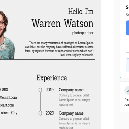
S
S
Pe
co