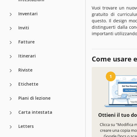
Vuoi trovare un nuovo
Inventari
gratuito di curricul
questo. Il design mod
distinguerti dalla co
Inviti
importanti utilizzando
Fatture
Itinerari
Come usare e
Riviste
1
Etichette
Piani di lezione
Carta intestata
Ottieni il tuo 
Clicca su "Modifica 
Letters
creare una copia mod
Google Docs o scar