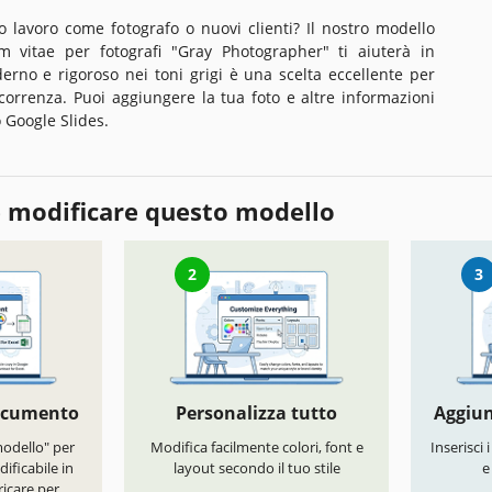
 lavoro come fotografo o nuovi clienti? Il nostro modello
um vitae per fotografi "Gray Photographer" ti aiuterà in
erno e rigoroso nei toni grigi è una scelta eccellente per
ncorrenza. Puoi aggiungere la tua foto e altre informazioni
 Google Slides.
 modificare questo modello
2
3
documento
Personalizza tutto
Aggiun
modello" per
Modifica facilmente colori, font e
Inserisci 
ificabile in
layout secondo il tuo stile
e
icare per