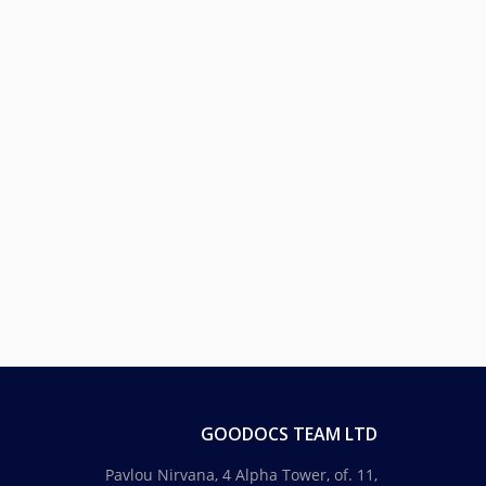
GOODOCS TEAM LTD
Pavlou Nirvana, 4 Alpha Tower, of. 11,