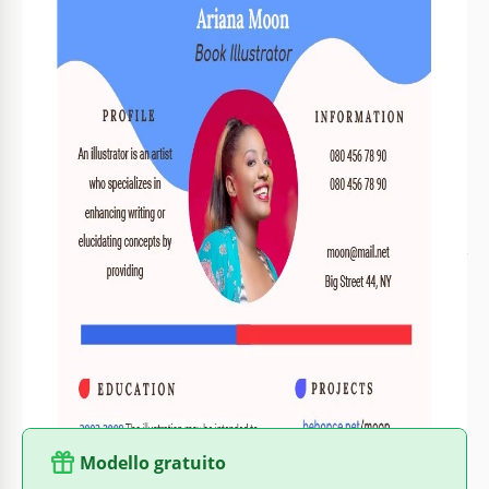
Formato
Google Docs
Creato
February 10, 2022
Ultimo aggiornamento
August 1, 2026
Community
Aggiunto alle raccolte da 3 Utenti
Statistiche di utilizzo
3 download questo mese
Informazioni su questo modello
Se sei un illustratore di libri in cerca di lavoro, ecco un CV
che può aiutarti ad accelerare questo processo. Il design
unico del CV assicura che il tuo potenziale datore di lavoro si
ricordi di te. È fondamentale distinguersi dalla massa
quando si cerca lavoro. E il nostro CV ti aiuterà certamente a
ottenere tale risultato. Provalo e sarai presto assunto!
Modello gratuito