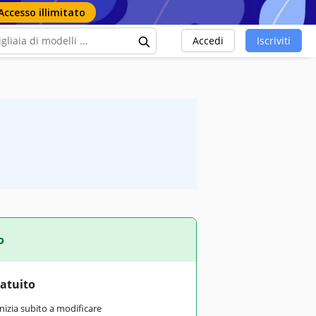
Accesso illimitato
Accedi
Iscriviti
o
ratuito
inizia subito a modificare