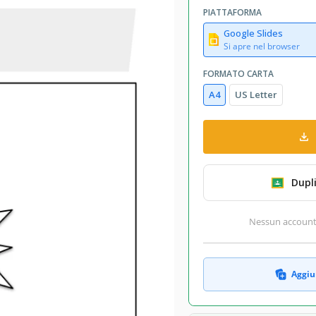
PIATTAFORMA
Google Slides
Si apre nel browser
FORMATO CARTA
A4
US Letter
Dupl
Nessun account r
Aggiun