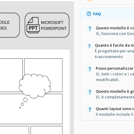
FAQ
Questo modello è co
Sì, funziona con Go
Quanto è facile da 
È progettato per una
trascinamento.
Posso personalizzare
Sì, tutti i colori e 
modificabili.
Questo modello è gr
Sì, è completamente 
Quanti layout sono i
Il modello include 5 