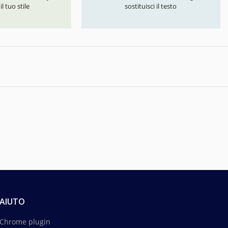
l tuo stile
sostituisci il testo
AIUTO
Chrome plugin