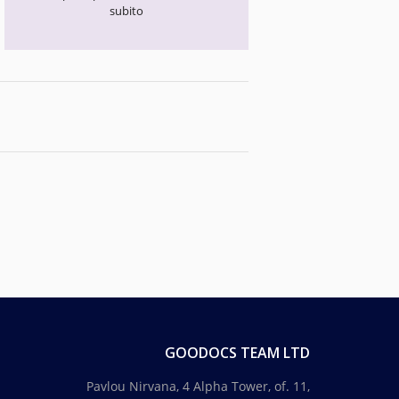
subito
GOODOCS TEAM LTD
Pavlou Nirvana, 4 Alpha Tower, of. 11,