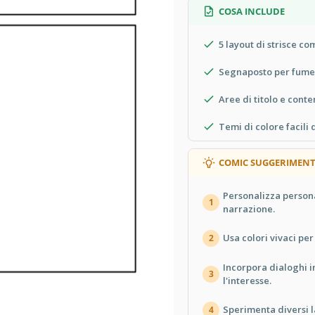
COSA INCLUDE
5 layout di strisce co
Segnaposto per fumet
Aree di titolo e conte
Temi di colore facili
COMIC SUGGERIMENT
Personalizza person
1
narrazione.
Usa colori vivaci per 
2
Incorpora dialoghi 
3
l'interesse.
Sperimenta diversi l
4