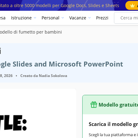
mitato a oltre 5000 modelli per Google Docs, Slides e Sheets
esa
Istruzione
Personal
Vacanze
Prezzi
odello di fumetto per bambini
i
gle Slides and Microsoft PowerPoint
18, 2026
•
Creato da
Nadia Sokolova
Modello gratuit
Scarica il modello g
Scegli la tua piattaforma e 