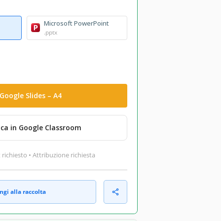
Microsoft PowerPoint
.pptx
Google Slides – A4
ica in Google Classroom
ichiesto • Attribuzione richiesta
gi alla raccolta